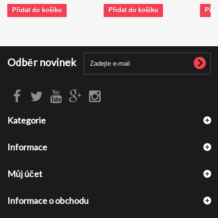
Přidat do košíku
Přidat do košíku
Přid
Odběr novinek
Kategorie
Informace
Můj účet
Informace o obchodu