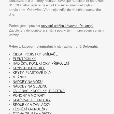
Nenaleznete-li díl, který hledáte, zavolejte na telefonní číslo 608
845 298 nebo napište na email kovar/zavinnac/delonghi-
servis.com. Odpovíme Vám nejpozději do druhého pracovního
dne.
Potřebujete-li provést
servisní údržbu kávovaru DeLonghi
,
Zavolejte a dohodněte si s námi pevný termín provedení servisní
údržby.
Výběr z kategorií originálních náhradních dílů Delonghi.
ČIDLA, POJISTKY, SNÍMAČE
ELEKTRONIKY
HADIČKY, KONEKTORY, PŘIPOJENÍ
KONSTRUKČNÍ DÍLY
KRYTY, PLASTOVÉ DÍLY
MLÝNKY
NÁDOBY NA VODU
NÁDOBY NA SEDLINU
OVLÁDACÍ KNOFLÍKY, TLAČÍTKA
POHONY A MOTORY
SPAŘOVACÍ JEDNOTKY
ŠROUBKY A ZÁVLAČKY
TĚSNĚNÍ O-KROUŽKY
TOPNÁ TĚLESA a PÍSTY