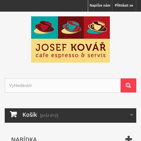
Napište nám
Přihlásit se
Košík
(prázdný)
NABÍDKA