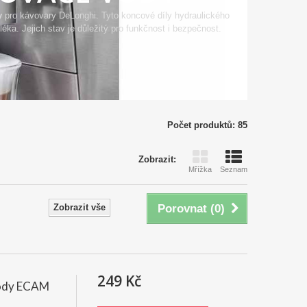
y
pro kávovary DeLonghi. Tyto koncové díly hydraulického
éka. Jejich stav je důležitý pro funkčnost i bezpečnost.
Počet produktů: 85
Zobrazit:
Mřížka
Seznam
Zobrazit vše
Porovnat (
0
)
249 Kč
vody ECAM