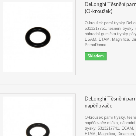
DeLonghi Těsnění parn
(O-kroužek)
O-kroužek parní trysky DeLo
5313217751, těsnění trysky 
náhradní gumička trysky pá
ESAM, ETAM, Magnifica, Di
PrimaDonna
Skladem
DeLonghi Těsnění parn
napěňovače
O-kroužek parní trysky, těsn
napěňovače mléka, náhradní
trysky, 5313217741, ECAM,
ETAM, Magnifica, Dinamica, 