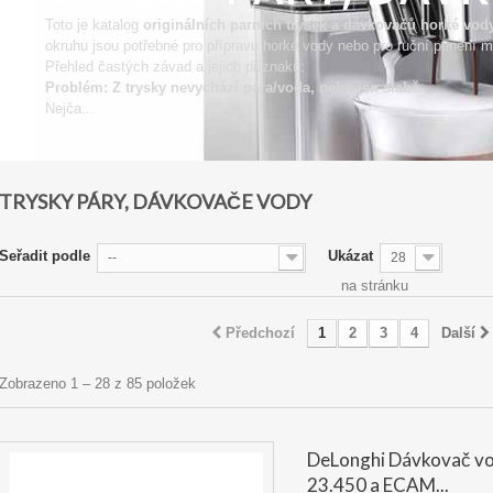
Toto je katalog
originálních parních trysek a dávkovačů horké vod
okruhu jsou potřebné pro přípravu horké vody nebo pro ruční pěnění ml
Přehled častých závad a jejich příznaků:
Problém: Z trysky nevychází pára/voda, nebo jen slabě.
Nejča...
Zobrazit
TRYSKY PÁRY, DÁVKOVAČE VODY
Seřadit podle
Ukázat
--
28
na stránku
Předchozí
1
2
3
4
Další
Zobrazeno 1 – 28 z 85 položek
DeLonghi Dávkovač 
23.450 a ECAM...