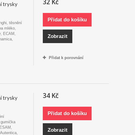
32 Kč
í trysky
Přidat do košíku
nghi, těsnění
na mléko,
ry, ECAM,
Zobrazit
namica,
Přidat k porovnání
34 Kč
í trysky
Přidat do košíku
ění
 gumička
 ESAM,
Zobrazit
Autentica,