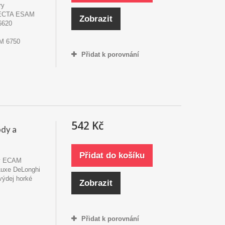
ry
ECTA ESAM
Zobrazit
6620
M 6750
Přidat k porovnání
542 Kč
dy a
Přidat do košíku
ry ECAM
uxe DeLonghi
výdej horké
Zobrazit
Přidat k porovnání