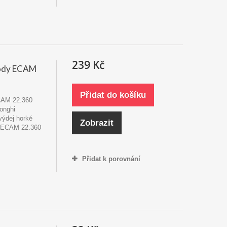
239 Kč
vody ECAM
Přidat do košíku
CAM 22.360
onghi
výdej horké
Zobrazit
i ECAM 22.360
Přidat k porovnání