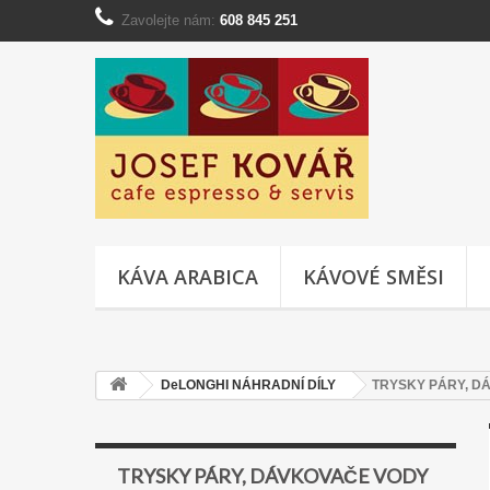
Zavolejte nám:
608 845 251
KÁVA ARABICA
KÁVOVÉ SMĚSI
DeLONGHI NÁHRADNÍ DÍLY
TRYSKY PÁRY, D
TRYSKY PÁRY, DÁVKOVAČE VODY