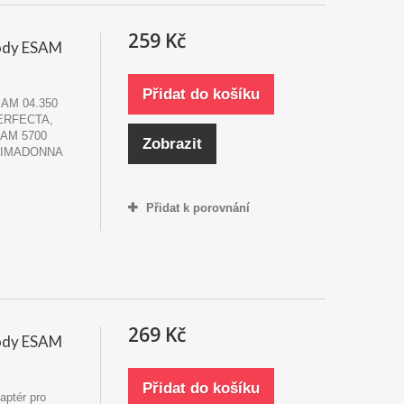
259 Kč
ody ESAM
Přidat do košíku
SAM 04.350
ERFECTA,
AM 5700
Zobrazit
RIMADONNA
Přidat k porovnání
269 Kč
ody ESAM
Přidat do košíku
aptér pro