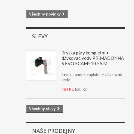
Všechny novinky
SLEVY
Tryska páry kompletní +
dávkovač vody PRIMADONNA
S EVO ECAM510.55.M
Tryska páry kompletní + dávkovač
vody...
464 Kč
530 Kč
Všechny slevy
NAŠE PRODEJNY