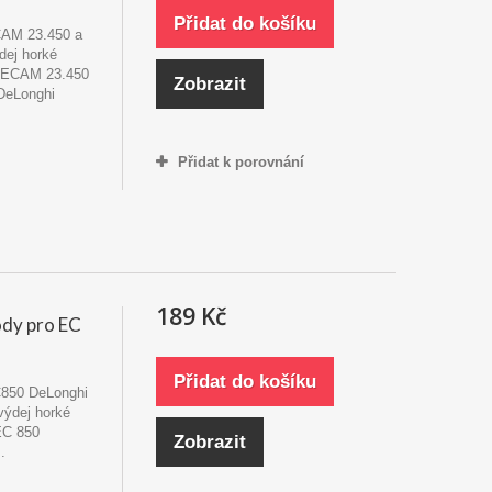
Přidat do košíku
CAM 23.450 a
dej horké
i ECAM 23.450
Zobrazit
eLonghi
Přidat k porovnání
189 Kč
dy pro EC
Přidat do košíku
850 DeLonghi
výdej horké
EC 850
Zobrazit
.