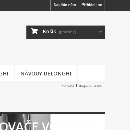
Napište nám
Přihlásit se
Košík
(prázdný)
GHI
NÁVODY DELONGHI
kontakt
mapa stránek
KOVAČE VODY