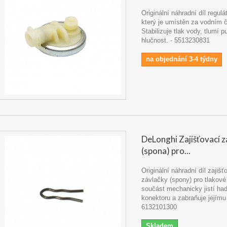
Originální náhradní díl regulá
který je umístěn za vodním 
Stabilizuje tlak vody, tlumí p
hlučnost. - 5513230831
na objednání 3-4 týdny
DeLonghi Zajišťovací 
(spona) pro...
Originální náhradní díl zajišť
závlačky (spony) pro tlakové
součást mechanicky jistí had
konektoru a zabraňuje jejímu 
6132101300
Skladem