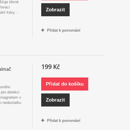
šťuje těsné
řovací
Zobrazit
ání kávy. -
Přidat k porovnání
199 Kč
nímač
Přidat do košíku
čkového
 pro detekci
s magnetem v
Zobrazit
 o nedostatku
Přidat k porovnání