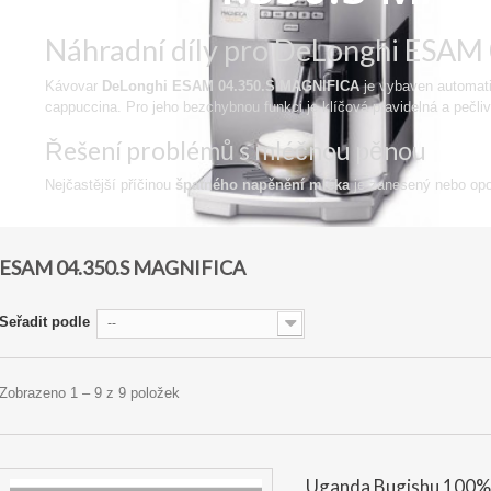
Náhradní díly pro DeLonghi ESA
Kávovar
DeLonghi ESAM 04.350.S MAGNIFICA
je vybaven automat
cappuccina. Pro jeho bezchybnou funkci je klíčová pravidelná a pečl
Řešení problémů s mléčnou pěnou
Nejčastější příčinou
špatného napěnění mléka
je zanesený nebo opot
Zobrazit
ESAM 04.350.S MAGNIFICA
Seřadit podle
--
Zobrazeno 1 – 9 z 9 položek
Uganda Bugishu 100%