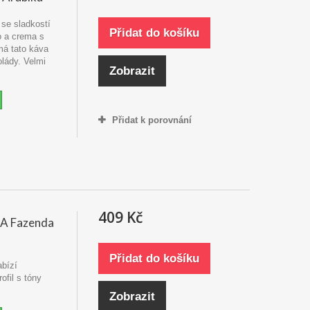
 se sladkostí
Přidat do košíku
o a crema s
má tato káva
lády. Velmi
Zobrazit
Přidat k porovnání
409 Kč
CA Fazenda
Přidat do košíku
bízí
fil s tóny
.
Zobrazit