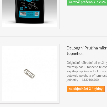
Čerstvě praženo 7.7.2026
DeLonghi Pružina mik
topného...
Originální náhradní díl pružin
mikrospínač u topného tělesa
zajišťuje správnou funkci spí
detekuje polohu a přítomnost
jednotky. - 6132104700
na objednání 3-4 týdny