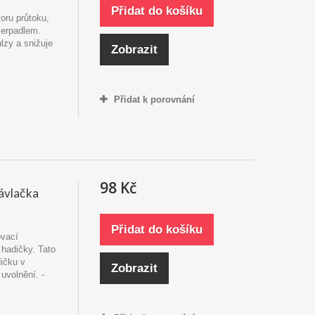
Přidat do košíku
toru průtoku,
čerpadlem.
ulzy a snižuje
Zobrazit
Přidat k porovnání
98 Kč
závlačka
Přidat do košíku
ovací
 hadičky. Tato
ičku v
Zobrazit
uvolnění. -