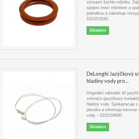
výstupní šachtu mlýnku. Zaji
spojení mezi mlýnkem a spa
jednotkou a zabraňuje rozsyp
5313219181
Skladem
DeLonghi Jazýčkový s
hladiny vody pro...
Originální náhradní díl jazý
snímače (jazýčkový kontakt)
hladiny vody. Spolupracuje 
plováku a informuje kávovar
vody. - 5232104600
Skladem