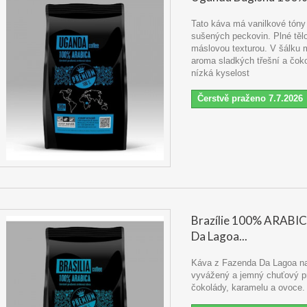
Tato káva má vanilkové tóny
sušených peckovin. Plné těl
máslovou texturou. V šálku 
aroma sladkých třešní a čoko
nízká kyselost
Čerstvě praženo 7.7.2026
Brazílie 100% ARABI
Da Lagoa...
Káva z Fazenda Da Lagoa na
vyvážený a jemný chuťový pro
čokolády, karamelu a ovoce