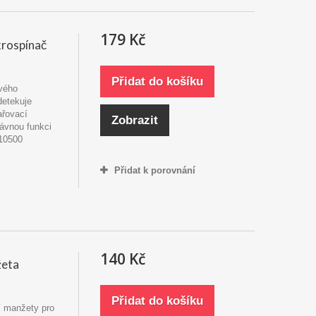
179 Kč
rospínač
Přidat do košíku
ového
detekuje
ařovací
Zobrazit
rávnou funkci
10500
Přidat k porovnání
140 Kč
žeta
Přidat do košíku
cí manžety pro