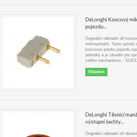
DeLonghi Koncový mik
pojezdu...
Originální náhradní díl konc
mikrospínače. Tento spínač 
koncovou polohu pojezdu sp
jednotky a je zásadní pro sp
celého mechanismu. - 51321
Skladem
DeLonghi Těsnicí man
výstupní šachty...
Originální náhradní díl těsni