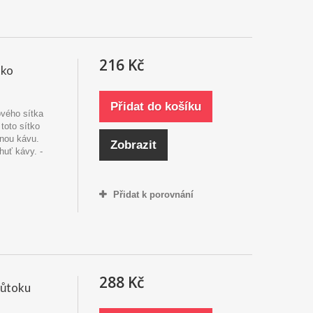
216 Kč
tko
Přidat do košíku
ového sítka
toto sítko
enou kávu.
Zobrazit
huť kávy. -
Přidat k porovnání
288 Kč
růtoku