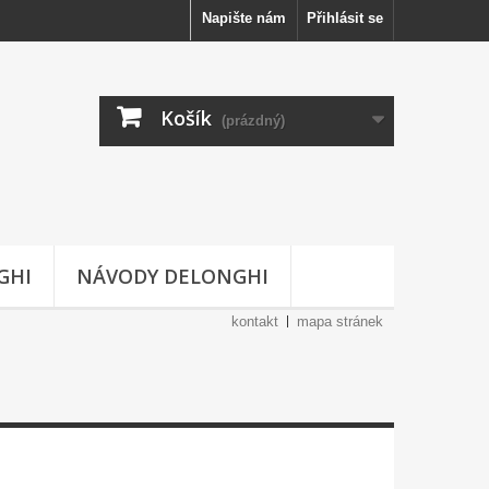
Napište nám
Přihlásit se
Košík
(prázdný)
GHI
NÁVODY DELONGHI
kontakt
mapa stránek
NIFICA