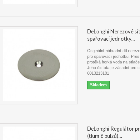
DeLonghi Nerezové sí
spařovací jednotky...
Originální náhradní díl nerez
pro spařovací jednotku. Přes 
protéká horká voda na stlač
Jeho čistota je zásadní pro c
6013213181
Skladem
DeLonghi Regulátor p
(tlumič pulzů)...