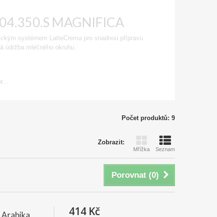
M 04.350.S MAGNIFICA
ickým systémem LatteCrema pro snadnou přípravu
ivá údržba mléčného okruhu.
...
Počet produktů: 9
Zobrazit:
Mřížka
Seznam
Porovnat (
0
)
414 Kč
 Arabika