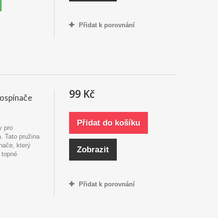
Přidat k porovnání
99 Kč
rospínače
Přidat do košíku
y pro
. Tato pružina
nače, který
Zobrazit
 topné
Přidat k porovnání