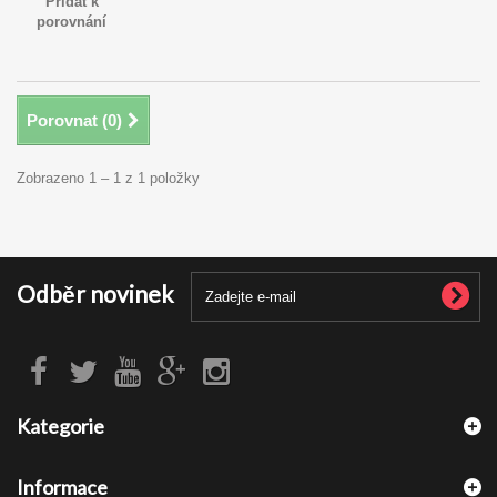
Přidat k
porovnání
Porovnat (
0
)
Zobrazeno 1 – 1 z 1 položky
Odběr novinek
Kategorie
Informace