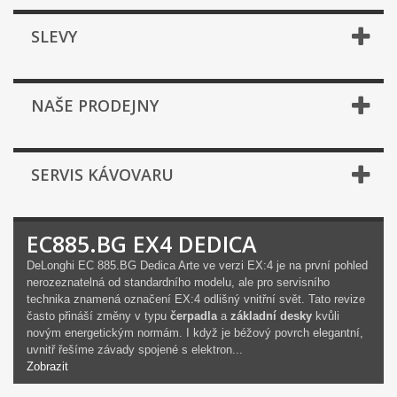
SLEVY
NAŠE PRODEJNY
SERVIS KÁVOVARU
EC885.BG EX4 DEDICA
DeLonghi EC 885.BG Dedica Arte ve verzi EX:4 je na první pohled
nerozeznatelná od standardního modelu, ale pro servisního
technika znamená označení EX:4 odlišný vnitřní svět. Tato revize
často přináší změny v typu
čerpadla
a
základní desky
kvůli
novým energetickým normám. I když je béžový povrch elegantní,
uvnitř řešíme závady spojené s elektron...
Zobrazit