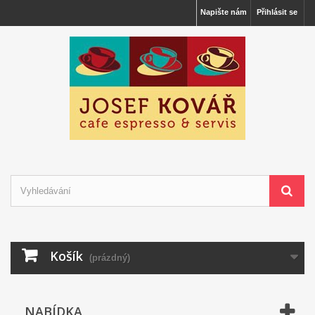
Napište nám
Přihlásit se
Košík
(prázdný)
NABÍDKA