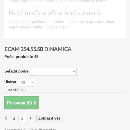
LatteCrema a celého přístroje je důležitá pravidelná údržba.
Když mléčná pěna není správná
Nejčastějším problémem u tohoto modelu bývá
špatná funkce
napěňovače mléka
. Obvykle stačí ...
Zobrazit
ECAM 354.55.SB DINAMICA
Počet produktů: 48
Seřadit podle
Ukázat
na stránku
Porovnat (
0
)
1
2
Zobrazit vše