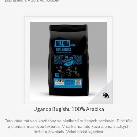
Zobrazeno 1 – 28 z 48 položek
Uganda Bugishu 100% Arabika
Tato káva má vanilkové tóny se sladkostí sušených peckovin. Plné tělo
a crema s máslovou texturou. V šálku má tato káva aroma sladkých
třešní a čokolády. Velmi nízká kyselost