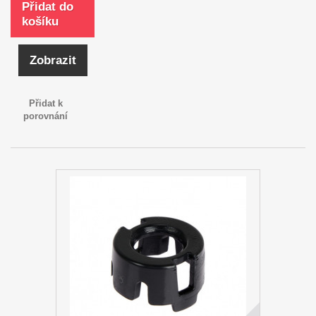
Přidat do
košíku
Zobrazit
Přidat k
porovnání