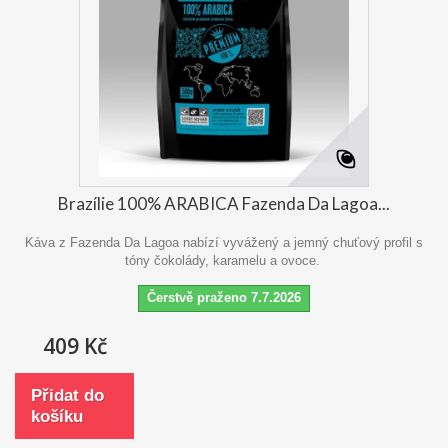
Brazílie 100% ARABICA Fazenda Da Lagoa...
Káva z Fazenda Da Lagoa nabízí vyvážený a jemný chuťový profil s
tóny čokolády, karamelu a ovoce.
Čerstvě praženo 7.7.2026
409 Kč
Přidat do
košíku