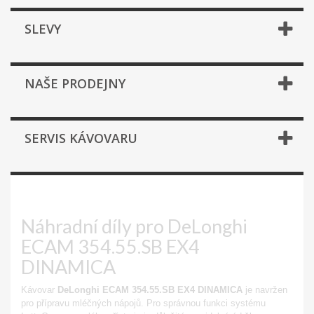
SLEVY
NAŠE PRODEJNY
SERVIS KÁVOVARU
ECAM 354.55.SB DINAMICA
Náhradní díly pro DeLonghi
ECAM 354.55.SB EX4
DINAMICA
Kávovar
DeLonghi ECAM 354.55.SB EX4 DINAMICA
je navržen
pro přípravu mléčných nápojů. Pro správnou funkci systému