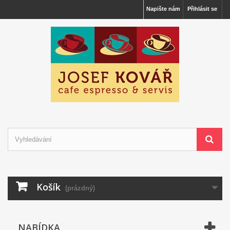
Napište nám
Přihlásit se
Košík
(prázdný)
NABÍDKA