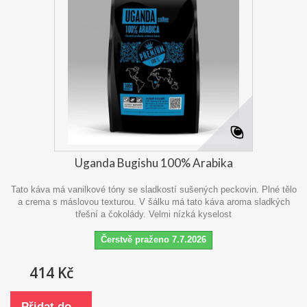
Uganda Bugishu 100% Arabika
Tato káva má vanilkové tóny se sladkostí sušených peckovin. Plné tělo
a crema s máslovou texturou. V šálku má tato káva aroma sladkých
třešní a čokolády. Velmi nízká kyselost
Čerstvě praženo 7.7.2026
414 Kč
Přidat do