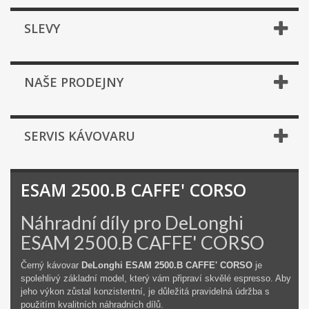
SLEVY
NAŠE PRODEJNY
SERVIS KÁVOVARU
ESAM 2500.B CAFFE' CORSO
Náhradní díly pro DeLonghi
ESAM 2500.B CAFFE' CORSO
Černý kávovar
DeLonghi ESAM 2500.B CAFFE' CORSO
je
spolehlivý základní model, který vám připraví skvělé espresso. Aby
jeho výkon zůstal konzistentní, je důležitá pravidelná údržba s
použitím kvalitních náhradních dílů.