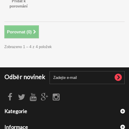
Přidat k
porovnání
Porovnat (
0
)
Zobrazeno 1 – 4 z 4 položek
Odběr novinek
Kategorie
Informace