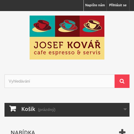
Napište nám
Přihlásit se
Košík
(prázdný)
NABÍDKA