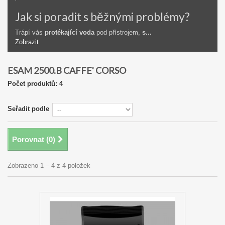
Jak si poradit s běžnými problémy?
Trápí vás
protékající voda
pod přístrojem,
s...
Zobrazit
ESAM 2500.B CAFFE' CORSO
Počet produktů: 4
Seřadit podle
Porovnat (
0
)
Zobrazeno 1 – 4 z 4 položek