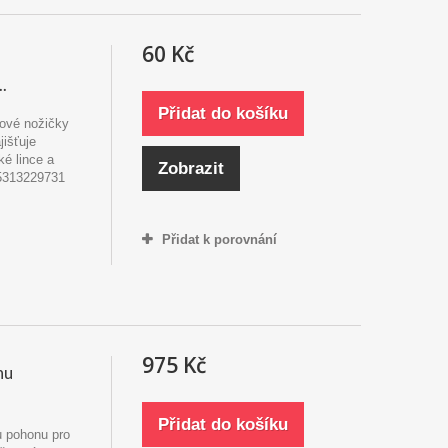
60 Kč
.
Přidat do košíku
onové nožičky
jišťuje
ké lince a
Zobrazit
 5313229731
Přidat k porovnání
975 Kč
nu
Přidat do košíku
ru pohonu pro