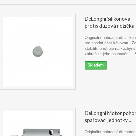
DeLonghi Silikonová
protiskluzová nožička..
Originální náhradní díl silik
pro spodní část kávovaru. Za
stabilitu přístroje na kuchyňs
zabraňuje jeho posouvání. -
Skladem
DeLonghi Motor poho
spařovací jednotky...
Originální náhradní díl moto