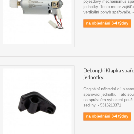
pojezdový mechanismus spa
jednotky. Tento motor zajišť
vertikální pohyb spařovače.
na objednání 3-4 týdny
DeLonghi Klapka spařo
jednotky...
Originální náhradní díl plast
spařovací jednotku. Tato sou
na správném vyhození použi
sedliny. - 5313213371
na objednání 3-4 týdny