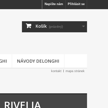
Napište nám
Přihlásit se
Košík
(prázdný)
GHI
NÁVODY DELONGHI
kontakt
mapa stránek
 RIVELIA