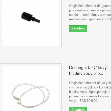
Originální náhradní díl gumo
pro zarážku spařovací jednot
součást tlumí nárazy a vibra
mechanismu spařovače. - 5
Skladem
DeLonghi Jazýčkový s
hladiny vody pro...
Originální náhradní díl jazý
snímače (jazýčkový kontakt)
hladiny vody. Spolupracuje 
plováku a informuje kávovar
vody. - 5232104600
Skladem