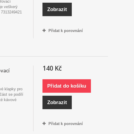
řovací
uje veškerý
Zobrazit
 - 7313249421
Přidat k porovnání
140 Kč
vací
Přidat do košíku
ové klapky pro
část se podílí
té kávové
Zobrazit
Přidat k porovnání