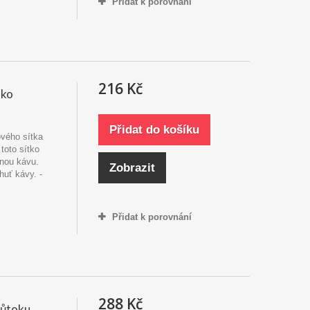
Přidat k porovnání
216 Kč
tko
Přidat do košíku
ového sítka
toto sítko
enou kávu.
Zobrazit
huť kávy. -
Přidat k porovnání
288 Kč
růtoku