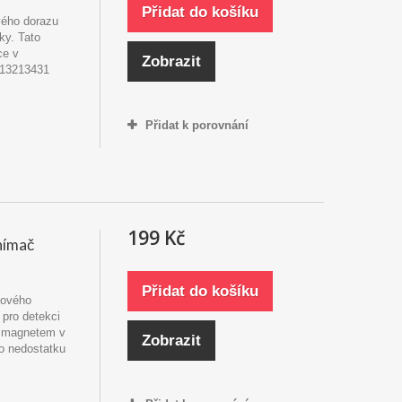
Přidat do košíku
vého dorazu
ky. Tato
ce v
Zobrazit
313213431
Přidat k porovnání
199 Kč
nímač
Přidat do košíku
čkového
 pro detekci
s magnetem v
Zobrazit
 o nedostatku