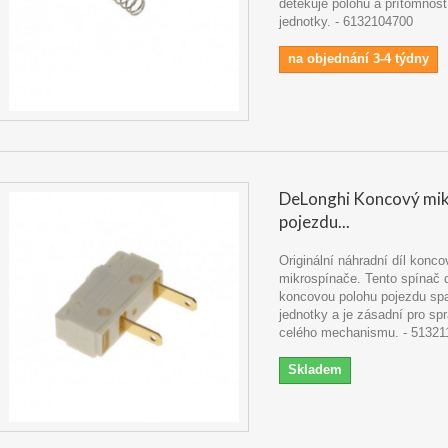
detekuje polohu a přítomnost
jednotky. - 6132104700
na objednání 3-4 týdny
DeLonghi Koncový mik
pojezdu...
Originální náhradní díl konc
mikrospínače. Tento spínač 
koncovou polohu pojezdu sp
jednotky a je zásadní pro sp
celého mechanismu. - 51321
Skladem