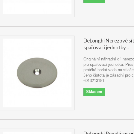
DeLonghi Nerezové sí
spařovací jednotky...
Originální náhradní díl nerez
pro spařovací jednotku. Přes 
protéká horká voda na stlač
Jeho čistota je zásadní pro c
6013213181
Skladem
DeLonghi Regulátor p