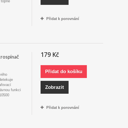
 topné
Přidat k porovnání
179 Kč
rospínač
Přidat do košíku
ového
detekuje
ařovací
Zobrazit
rávnou funkci
10500
Přidat k porovnání