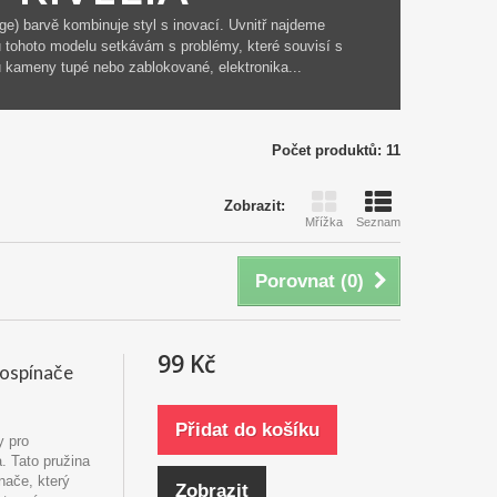
) barvě kombinuje styl s inovací. Uvnitř najdeme
 u tohoto modelu setkávám s problémy, které souvisí s
u kameny tupé nebo zablokované, elektronika...
Počet produktů: 11
Zobrazit:
Mřížka
Seznam
Porovnat (
0
)
99 Kč
rospínače
Přidat do košíku
y pro
. Tato pružina
nače, který
Zobrazit