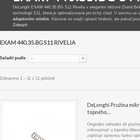
DeLonghi EXAM 440.35.BG S11 Rivelia v elegantní béžové (Sand Beige
technologii S11, která je optimalizovaná pro tichý chod. V servisu se
adaptivním mletím
. Kávovar se snaží upravit hrubost, ale pokud jso
Zobrazit
EXAM 440.35.BG S11 RIVELIA
Seřadit podle
--
Zobrazeno 1 – 11 z 11 položek
DeLonghi Pružina mik
topného...
Originální náhradní díl pružin
mikrospínač u topného tělesa
zajišťuje správnou funkci spí