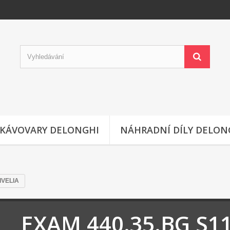
KÁVOVARY DELONGHI
NÁHRADNÍ DÍLY DELON
IVELIA
EXAM 440.35.BG S11