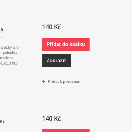
140 Kč
ka
.
Přidat do košíku
 zarážky pro
 jednotky.
tavilo ve
Zobrazit
5313213391
Přidat k porovnání
140 Kč
az