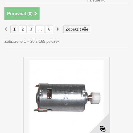
na stránku
Porovnat (
0
)
1
2
3
...
6
Zobrazit vše
Zobrazeno 1 – 28 z 165 položek