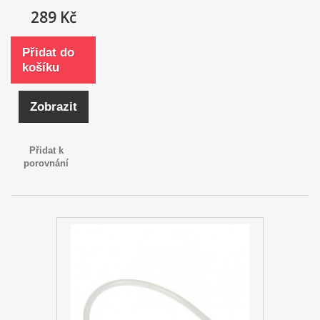
289 Kč
Přidat do
košíku
Zobrazit
Přidat k
porovnání