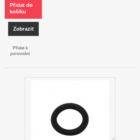
Přidat do
košíku
Zobrazit
Přidat k
porovnání