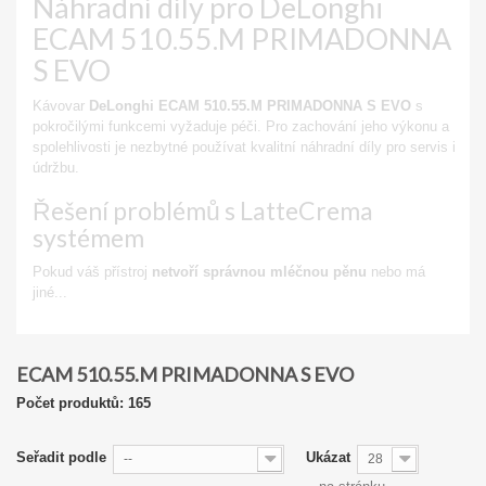
Náhradní díly pro DeLonghi
ECAM 510.55.M PRIMADONNA
S EVO
Kávovar
DeLonghi ECAM 510.55.M PRIMADONNA S EVO
s
pokročilými funkcemi vyžaduje péči. Pro zachování jeho výkonu a
spolehlivosti je nezbytné používat kvalitní náhradní díly pro servis i
údržbu.
Řešení problémů s LatteCrema
systémem
Pokud váš přístroj
netvoří správnou mléčnou pěnu
nebo má
jiné...
Zobrazit
ECAM 510.55.M PRIMADONNA S EVO
Počet produktů: 165
Seřadit podle
Ukázat
--
28