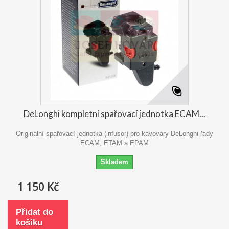
DeLonghi kompletní spařovací jednotka ECAM...
Originální spařovací jednotka (infusor) pro kávovary DeLonghi řady
ECAM, ETAM a EPAM
Skladem
1 150 Kč
Přidat do
košíku