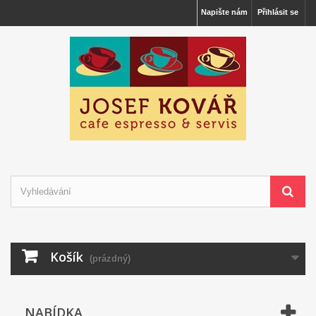
Napište nám
Přihlásit se
Košík
(prázdný)
NABÍDKA