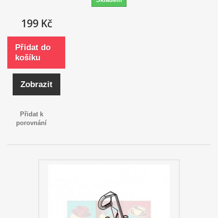
199 Kč
Přidat do
košíku
Zobrazit
Přidat k
porovnání