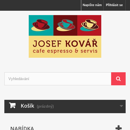
Napište nám
Přihlásit se
Košík
(prázdný)
NABÍDKA