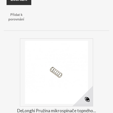
Přidat k
porovnání
DeLonghi Pružina mikrospínače topného...