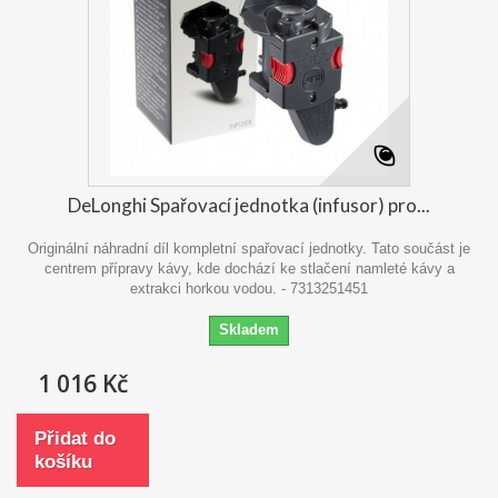
DeLonghi Spařovací jednotka (infusor) pro...
Originální náhradní díl kompletní spařovací jednotky. Tato součást je
centrem přípravy kávy, kde dochází ke stlačení namleté kávy a
extrakci horkou vodou. - 7313251451
Skladem
1 016 Kč
Přidat do
košíku