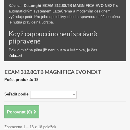
Kávovar
DeLonghi ECAM 312.80.TB MAGNIFICA EVO NEXT
s
automatickým systémem LatteCrema a moderním designem
vyžaduje péči. Pro jeho spolehlivý chod a správnou mléčnou pěnu
je nutná pravidelná údržba.
Když cappuccino není správně
připravené
Pokud mléčná pěna již není hustá a krémová, je čas ...
Zobrazit
ECAM 312.80.TB MAGNIFICA EVO NEXT
Počet produktů: 18
Seřadit podle
Porovnat (
0
)
Zobrazeno 1 – 18 z 18 položek