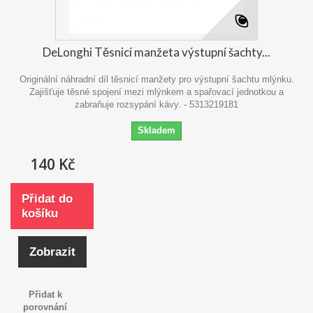
DeLonghi Těsnicí manžeta výstupní šachty...
Originální náhradní díl těsnicí manžety pro výstupní šachtu mlýnku.
Zajišťuje těsné spojení mezi mlýnkem a spařovací jednotkou a
zabraňuje rozsypání kávy. - 5313219181
Skladem
140 Kč
Přidat do
košíku
Zobrazit
Přidat k
porovnání