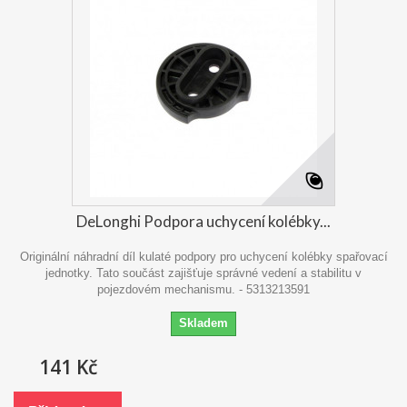
DeLonghi Podpora uchycení kolébky...
Originální náhradní díl kulaté podpory pro uchycení kolébky spařovací
jednotky. Tato součást zajišťuje správné vedení a stabilitu v
pojezdovém mechanismu. - 5313213591
Skladem
141 Kč