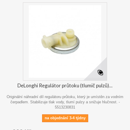
DeLonghi Regulátor průtoku (tlumič pulzů)...
Originální náhradní díl regulátoru průtoku, který je umístěn za vodním
čerpadlem. Stabilizuje tlak vody, tlumí pulzy a snižuje hlučnost. -
5513230831
na objednání 3-4 týdny