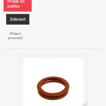
Přidat do
košíku
Zobrazit
Přidat k
porovnání