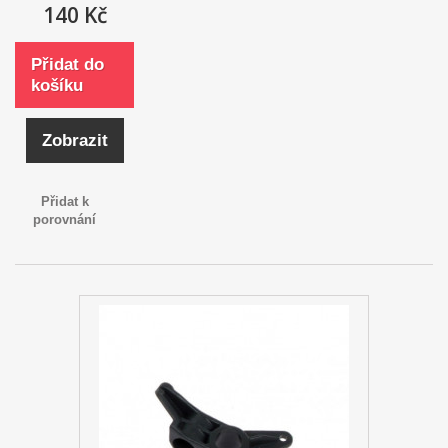
140 Kč
Přidat do
košíku
Zobrazit
Přidat k
porovnání