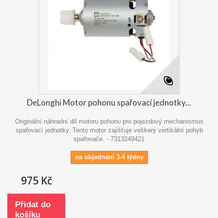
DeLonghi Motor pohonu spařovací jednotky...
Originální náhradní díl motoru pohonu pro pojezdový mechanismus
spařovací jednotky. Tento motor zajišťuje veškerý vertikální pohyb
spařovače. - 7313249421
na objednání 3-4 týdny
975 Kč
Přidat do
košíku