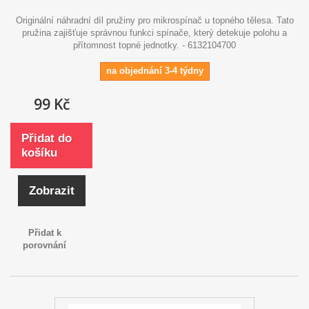
Originální náhradní díl pružiny pro mikrospínač u topného tělesa. Tato
pružina zajišťuje správnou funkci spínače, který detekuje polohu a
přítomnost topné jednotky. - 6132104700
na objednání 3-4 týdny
99 Kč
Přidat do
košíku
Zobrazit
Přidat k
porovnání