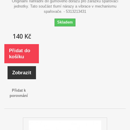
Originální náhradní díl gumového dorazu pro zarážku spařovací
jednotky. Tato součást tlumí nárazy a vibrace v mechanismu
spařovače. - 5313213431
Skladem
140 Kč
Přidat do
košíku
Zobrazit
Přidat k
porovnání