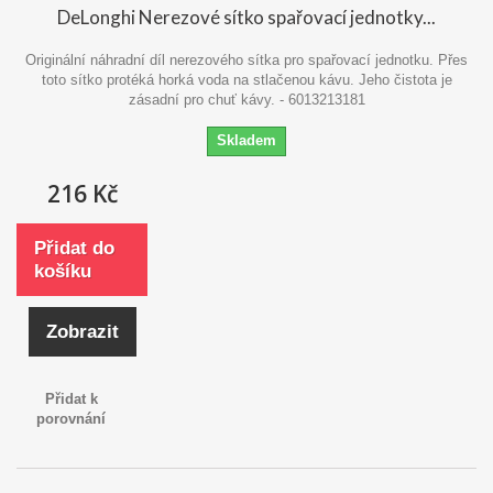
DeLonghi Nerezové sítko spařovací jednotky...
Originální náhradní díl nerezového sítka pro spařovací jednotku. Přes
toto sítko protéká horká voda na stlačenou kávu. Jeho čistota je
zásadní pro chuť kávy. - 6013213181
Skladem
216 Kč
Přidat do
košíku
Zobrazit
Přidat k
porovnání