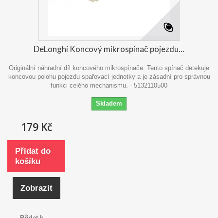
DeLonghi Koncový mikrospínač pojezdu...
Originální náhradní díl koncového mikrospínače. Tento spínač detekuje
koncovou polohu pojezdu spařovací jednotky a je zásadní pro správnou
funkci celého mechanismu. - 5132110500
Skladem
179 Kč
Přidat do
košíku
Zobrazit
Přidat k