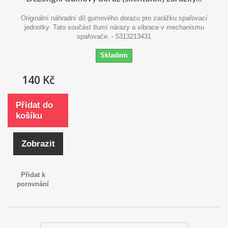
Originální náhradní díl gumového dorazu pro zarážku spařovací
jednotky. Tato součást tlumí nárazy a vibrace v mechanismu
spařovače. - 5313213431
Skladem
140 Kč
Přidat do
košíku
Zobrazit
Přidat k
porovnání