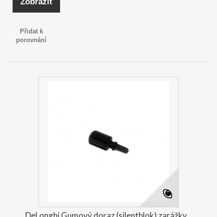
Zobrazit
Přidat k
porovnání
DeLonghi Gumový doraz (silentblok) zarážky...