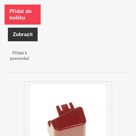
Přidat do
košíku
Zobrazit
Přidat k
porovnání