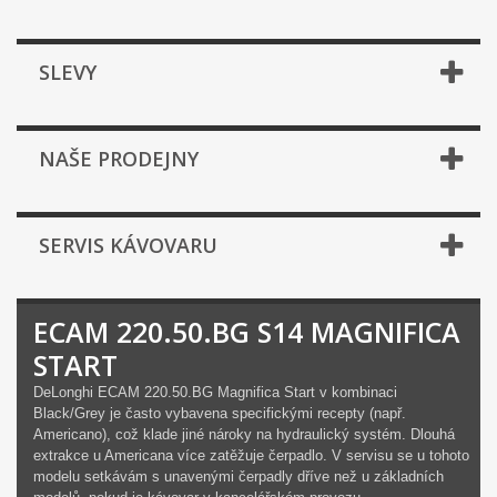
SLEVY
NAŠE PRODEJNY
SERVIS KÁVOVARU
ECAM 220.50.BG S14 MAGNIFICA
START
DeLonghi ECAM 220.50.BG Magnifica Start v kombinaci
Black/Grey je často vybavena specifickými recepty (např.
Americano), což klade jiné nároky na hydraulický systém. Dlouhá
extrakce u Americana více zatěžuje čerpadlo. V servisu se u tohoto
modelu setkávám s unavenými čerpadly dříve než u základních