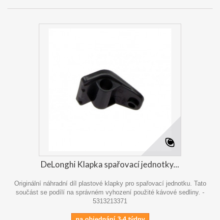
DeLonghi Klapka spařovací jednotky...
Originální náhradní díl plastové klapky pro spařovací jednotku. Tato
součást se podílí na správném vyhození použité kávové sedliny. -
5313213371
na objednání 3-4 týdny