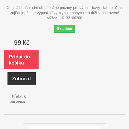
Originální náhradní díl přítlačné pružiny pro výpusť kávy. Tato pružina
zajišťuje, že se výpusť kávy plynule pohybuje a drží v nastavené
výšce. - 6132106200
Skladem
99 Kč
Přidat do
košíku
Zobrazit
Přidat k
porovnání