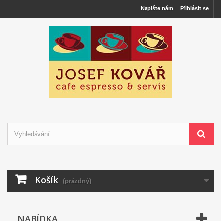
Napište nám
Přihlásit se
Košík
(prázdný)
NABÍDKA