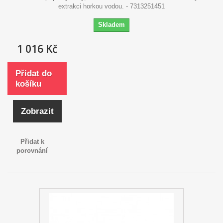
extrakci horkou vodou. - 7313251451
Skladem
1 016 Kč
Přidat do
košíku
Zobrazit
Přidat k
porovnání