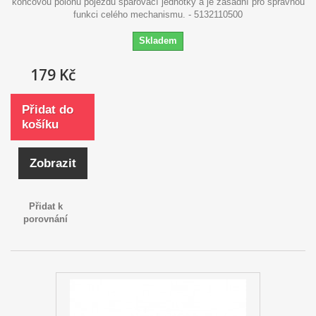
koncovou polohu pojezdu spařovací jednotky a je zásadní pro správnou
funkci celého mechanismu. - 5132110500
Skladem
179 Kč
Přidat do
košíku
Zobrazit
Přidat k
porovnání