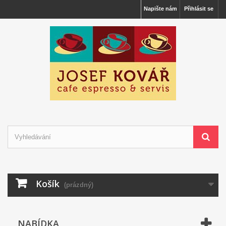
Napište nám
Přihlásit se
Košík
(prázdný)
NABÍDKA