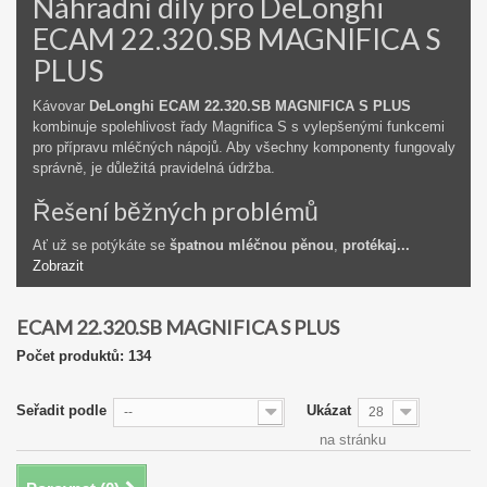
Náhradní díly pro DeLonghi
ECAM 22.320.SB MAGNIFICA S
PLUS
Kávovar
DeLonghi ECAM 22.320.SB MAGNIFICA S PLUS
kombinuje spolehlivost řady Magnifica S s vylepšenými funkcemi
pro přípravu mléčných nápojů. Aby všechny komponenty fungovaly
správně, je důležitá pravidelná údržba.
Řešení běžných problémů
Ať už se potýkáte se
špatnou mléčnou pěnou
,
protékaj...
Zobrazit
ECAM 22.320.SB MAGNIFICA S PLUS
Počet produktů: 134
Seřadit podle
Ukázat
--
28
na stránku