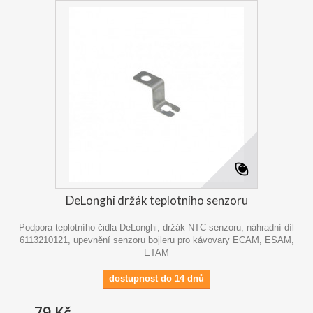
DeLonghi držák teplotního senzoru
Podpora teplotního čidla DeLonghi, držák NTC senzoru, náhradní díl
6113210121, upevnění senzoru bojleru pro kávovary ECAM, ESAM,
ETAM
dostupnost do 14 dnů
79 Kč