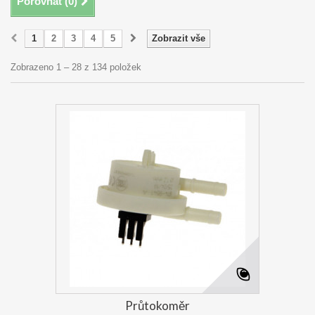
Porovnat (
0
)
1
2
3
4
5
Zobrazit vše
Zobrazeno 1 – 28 z 134 položek
Průtokoměr