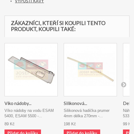
VÝPUSTI KÁVY
ZÁKAZNÍCI, KTEŘÍ SI KOUPILI TENTO
PRODUKT, KOUPILI TAKÉ:
Víko nádoby...
Silikonová...
DeLon
Víko nádoby na vodu ESAM
Silikonová hadička prumer
Náhrad
5400, ESAM 5500 -...
4mm délka 270mm -...
53322
89 Kč
198 Kč
99 Kč
Přidat do košíku
Přidat do košíku
Přid