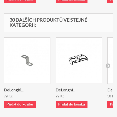
30 DALŠÍCH PRODUKTŮ VE STEJNÉ
KATEGORII:
DeLonghi...
DeLonghi...
DeLon
79 Kč
79 Kč
50 Kč
Přidat do košíku
Přidat do košíku
Přid