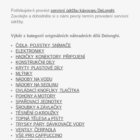
Potřebujete-li provést
servisní údržbu kávovaru DeLonghi
,
Zavolejte a dohodněte si s námi pevný termín provedení servisní
údržby.
Výběr z kategorií originálních náhradních dílů Delonghi.
ČIDLA, POJISTKY, SNÍMAČE
ELEKTRONIKY
HADIČKY, KONEKTORY, PŘIPOJENÍ
KONSTRUKČNÍ DÍLY
KRYTY, PLASTOVÉ DÍLY
MLÝNKY
NÁDOBY NA VODU
NÁDOBY NA SEDLINU
OVLÁDACÍ KNOFLÍKY, TLAČÍTKA
POHONY A MOTORY
SPAŘOVACÍ JEDNOTKY
ŠROUBKY A ZÁVLAČKY
TĚSNĚNÍ O-KROUŽKY
TOPNÁ TĚLESA a PÍSTY
TRYSKY PÁRY, DÁVKOVAČE VODY
VENTILY, ČERPADLA
VŠE PRO CAPPUCCINO