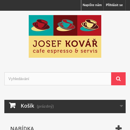
Napište nám
Přihlásit se
Košík
(prázdný)
NABÍDKA