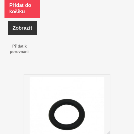
Přidat do
košíku
Zobrazit
Přidat k
porovnání