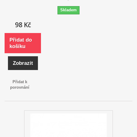
Skladem
98 Kč
Přidat do
košíku
Zobrazit
Přidat k
porovnání