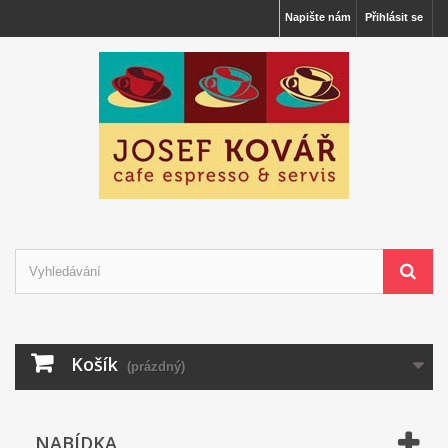
Napište nám
Přihlásit se
Košík
(prázdný)
NABÍDKA