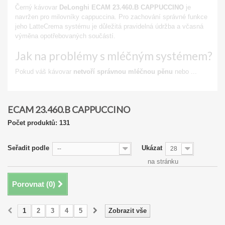
Černý kávovar
DeLonghi ECAM 23.460.B CAPPUCCINO
je
navržen pro milovníky cappuccina. Pro zachování správné funkce
jeho LatteCrema systému je důležitá pravidelná údržba a včasná
výměna opotřebovaných součástí.
Jak na problémy s mléčným systémem?
Pokud váš kávovar
netvoří správnou mléčnou pěnu
nebo ...
Zobrazit
ECAM 23.460.B CAPPUCCINO
Počet produktů: 131
Seřadit podle
Ukázat
--
28
na stránku
Porovnat (
0
)
1
2
3
4
5
Zobrazit vše