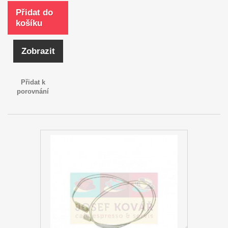
Přidat do
košíku
Zobrazit
Přidat k
porovnání