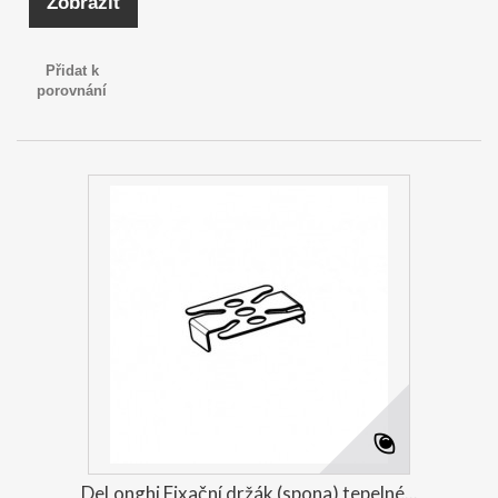
Zobrazit
Přidat k
porovnání
DeLonghi Fixační držák (spona) tepelné...