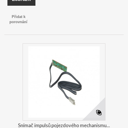
Přidat k
porovnání
Snímač impulsů pojezdového mechanismu...