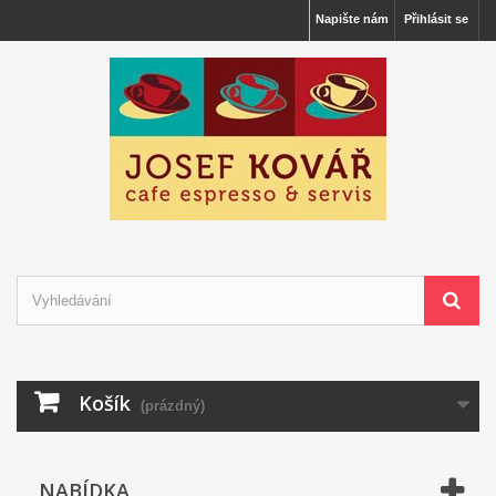
Napište nám
Přihlásit se
Košík
(prázdný)
NABÍDKA