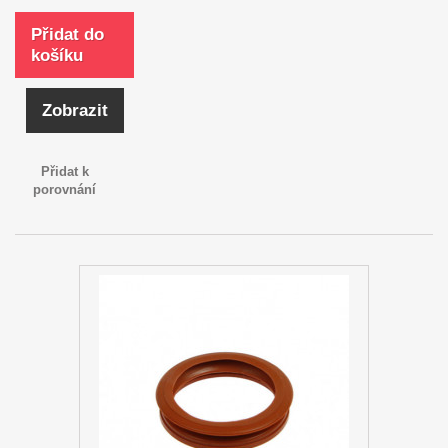
Přidat do
košíku
Zobrazit
Přidat k
porovnání