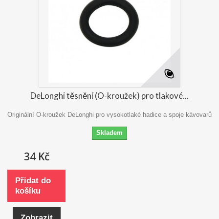
DeLonghi těsnění (O-kroužek) pro tlakové...
Originální O-kroužek DeLonghi pro vysokotlaké hadice a spoje kávovarů
Skladem
34 Kč
Přidat do
košíku
Zobrazit