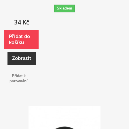
Skladem
34 Kč
Přidat do
košíku
Zobrazit
Přidat k
porovnání