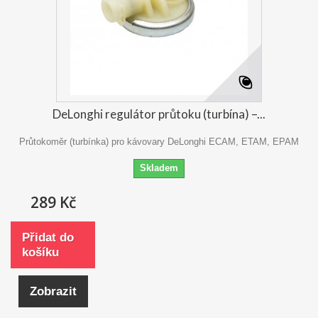
DeLonghi regulátor průtoku (turbína) –...
Průtokoměr (turbínka) pro kávovary DeLonghi ECAM, ETAM, EPAM
Skladem
289 Kč
Přidat do
košíku
Zobrazit