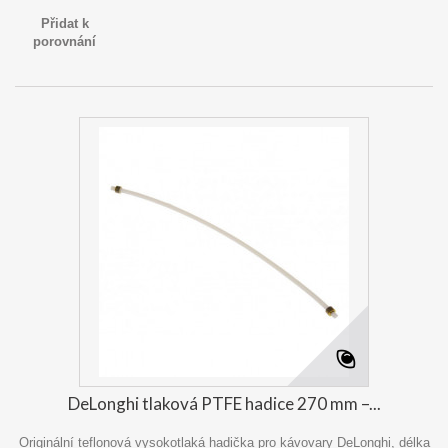
Přidat k
porovnání
DeLonghi tlaková PTFE hadice 270 mm –...
Originální teflonová vysokotlaká hadička pro kávovary DeLonghi, délka