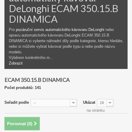
DeLonghi ECAM 350.15.B
DINAMICA
Pro
pozáruční servis automatického kávovaru DeLonghi
nebo
opravu automatického kávovaru DeLonghi ECAM 350.15.B
DINAMICA si vyberte náhradní díly podle kategorie, kterou hledáte,
nebo si můžete vybrat kávovar podle typu a nebo podle názvu
modelu.
Výběrem konkrétního m...
Zobrazit
ECAM 350.15.B DINAMICA
Počet produktů: 141
Seřadit podle
Ukázat
--
28
na stránku
Porovnat (
0
)