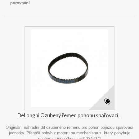
porovnání
DeLonghi Ozubený řemen pohonu spařovací...
Originální náhradní díl ozubeného řemenu pro pohon pojezdu spařovací
jednotky. Přenáší pohyb z motoru na mechanismus, který pohybuje
spařovací jednotkou. - 5313243071