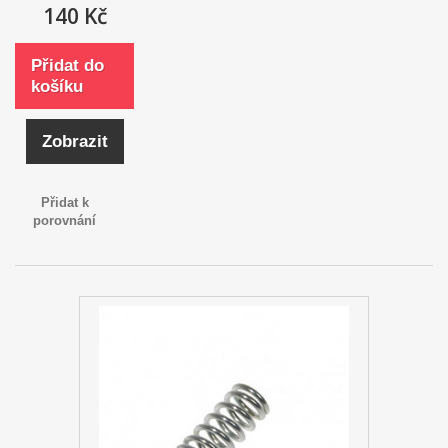
140 Kč
Přidat do
košíku
Zobrazit
Přidat k
porovnání