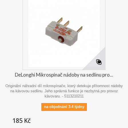
DeLonghi Mikrospínač nádoby na sedlinu pro...
Originální náhradní díl mikrospínače, který detekuje přítomnost nádoby
na kávovou sedlinu. Jeho správná funkce je nezbytná pro provoz
kávovaru. - 5113210211
na objednání 3-4 týdny
185 Kč