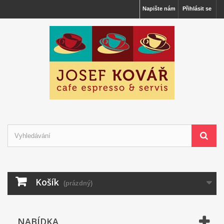
Napište nám
Přihlásit se
Košík
(prázdný)
NABÍDKA