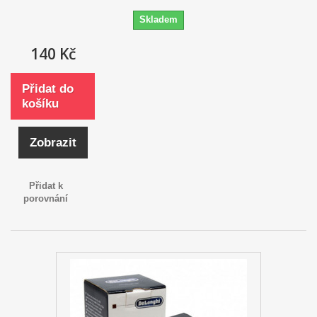
Skladem
140 Kč
Přidat do
košíku
Zobrazit
Přidat k
porovnání