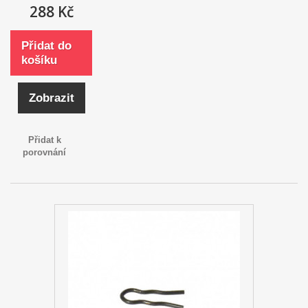
288 Kč
Přidat do
košíku
Zobrazit
Přidat k
porovnání