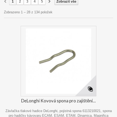
1
2
3
4
5
Zobrazit vše
Zobrazeno 1 – 28 z 134 položek
DeLonghi Kovová spona pro zajištění...
Závlačka tlakové hadice DeLonghi, pojistná spona 6113210021, spona
pro hadičky kávovaru ECAM, ESAM, ETAM, Dinamica, Magnifica