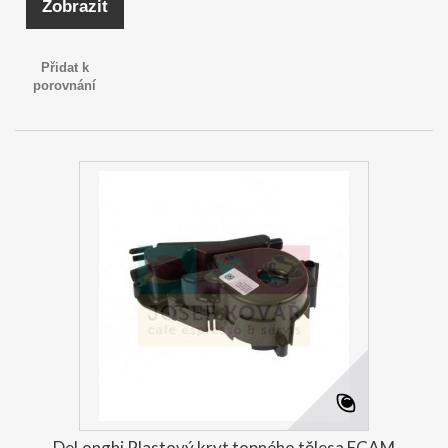
Zobrazit
Přidat k
porovnání
DeLonghi Plastový kryt topného tělesa ECAM