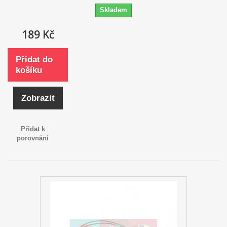
Skladem
189 Kč
Přidat do
košíku
Zobrazit
Přidat k
porovnání