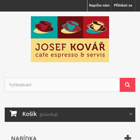
Napište nám
Přihlásit se
Košík
(prázdný)
NABÍDKA