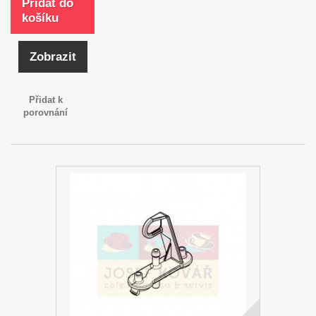
Přidat do
košíku
Zobrazit
Přidat k
porovnání