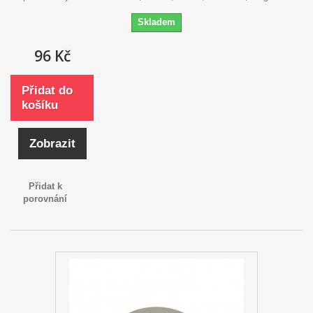
Skladem
96 Kč
Přidat do
košíku
Zobrazit
Přidat k
porovnání