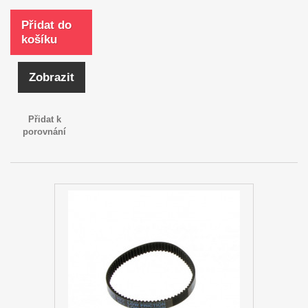
Přidat do
košíku
Zobrazit
Přidat k
porovnání