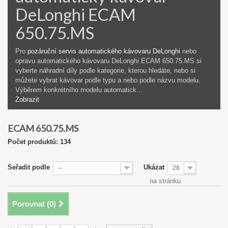
DeLonghi ECAM
650.75.MS
Pro
pozáruční servis automatického kávovaru DeLonghi
nebo
opravu automatického kávovaru DeLonghi ECAM 650.75.MS si
vyberte náhradní díly podle kategorie, kterou hledáte, nebo si
můžete vybrat kávovar podle typu a nebo podle názvu modelu.
Výběrem konkrétního modelu automatick...
Zobrazit
ECAM 650.75.MS
Počet produktů: 134
Seřadit podle
Ukázat
--
28
na stránku
Porovnat (
0
)