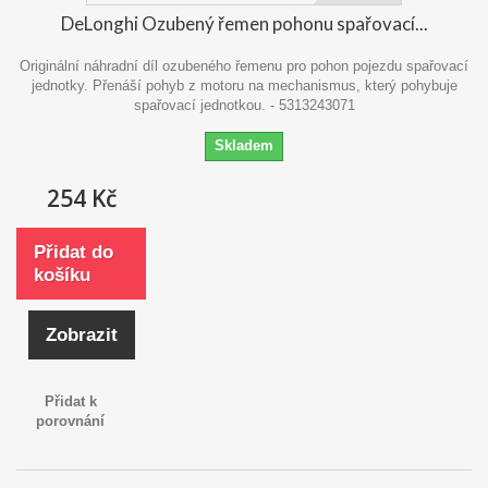
DeLonghi Ozubený řemen pohonu spařovací...
Originální náhradní díl ozubeného řemenu pro pohon pojezdu spařovací
jednotky. Přenáší pohyb z motoru na mechanismus, který pohybuje
spařovací jednotkou. - 5313243071
Skladem
254 Kč
Přidat do
košíku
Zobrazit
Přidat k
porovnání