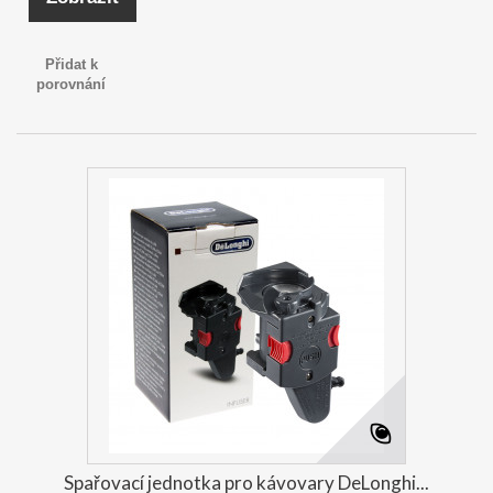
Přidat k
porovnání
Spařovací jednotka pro kávovary DeLonghi...