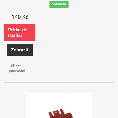
Skladem
140 Kč
Přidat do
košíku
Zobrazit
Přidat k
porovnání