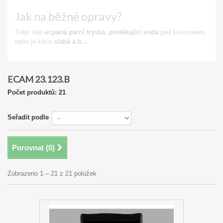
Jak na běžné opravy?
Trápí vás
ucpaná parní tryska
,
protékající voda
pod kávovarem,
nebo je káva
slabá a b...
Zobrazit
ECAM 23.123.B
Počet produktů: 21
Seřadit podle
Porovnat (
0
)
Zobrazeno 1 – 21 z 21 položek