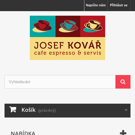
Napište nám
Přihlásit se
Košík
(prázdný)
NABÍDKA