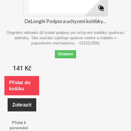
DeLonghi Podpora uchycení kolébky...
Originální náhradní díl kulaté podpory pro uchycení kolébky spařovací
jednotky. Tato součást zajišťuje správné vedení a stabilitu v
pojezdovém mechanismu. - 5313213591
Skladem
141 Kč
Přidat do
košíku
Zobrazit
Přidat k
porovnání