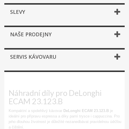
SLEVY
NAŠE PRODEJNY
SERVIS KÁVOVARU
ECAM 23.123.B
Náhradní díly pro DeLonghi
ECAM 23.123.B
Kompaktní a spolehlivý kávovar
DeLonghi ECAM 23.123.B
je
ideální pro přípravu espressa a díky parní trysce i cappuccina. Pro
jeho dlouhou životnost je důležité nezanedbávat pravidelnou údržbu
a čištění.