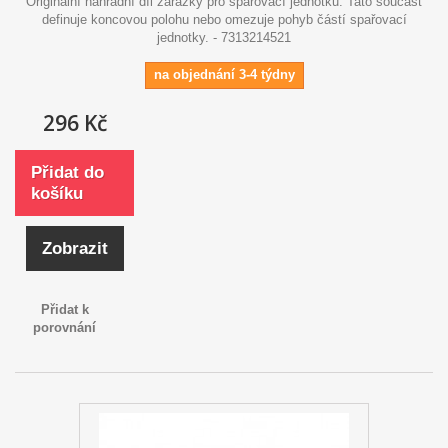
Originální náhradní díl zarážky pro spařovací jednotku. Tato součást
definuje koncovou polohu nebo omezuje pohyb částí spařovací
jednotky. - 7313214521
na objednání 3-4 týdny
296 Kč
Přidat do
košíku
Zobrazit
Přidat k
porovnání