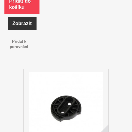
Přidat do
košíku
Zobrazit
Přidat k
porovnání