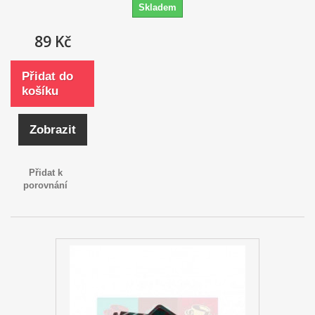
Skladem
89 Kč
Přidat do
košíku
Zobrazit
Přidat k
porovnání