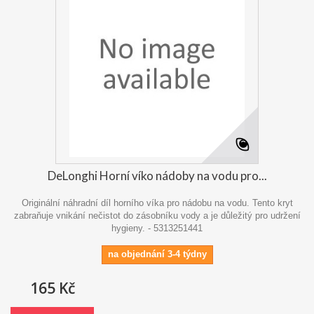
DeLonghi Horní víko nádoby na vodu pro...
Originální náhradní díl horního víka pro nádobu na vodu. Tento kryt
zabraňuje vnikání nečistot do zásobníku vody a je důležitý pro udržení
hygieny. - 5313251441
na objednání 3-4 týdny
165 Kč