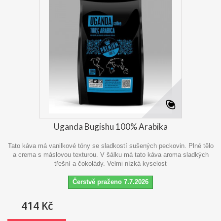
Uganda Bugishu 100% Arabika
Tato káva má vanilkové tóny se sladkostí sušených peckovin. Plné tělo
a crema s máslovou texturou. V šálku má tato káva aroma sladkých
třešní a čokolády. Velmi nízká kyselost
Čerstvě praženo 7.7.2026
414 Kč