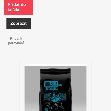
Přidat do
košíku
Zobrazit
Přidat k
porovnání