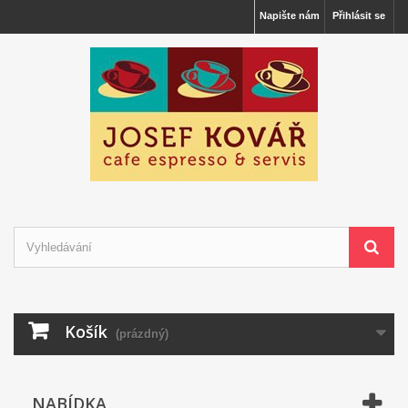
Napište nám
Přihlásit se
Košík
(prázdný)
NABÍDKA