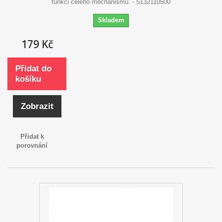
funkci celého mechanismu. - 5132110500
Skladem
179 Kč
Přidat do
košíku
Zobrazit
Přidat k
porovnání