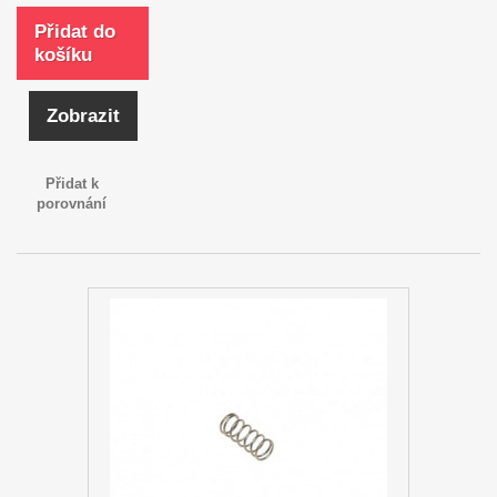
Přidat do
košíku
Zobrazit
Přidat k
porovnání