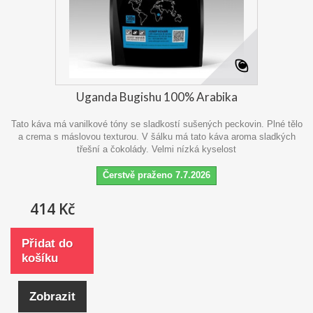
Uganda Bugishu 100% Arabika
Tato káva má vanilkové tóny se sladkostí sušených peckovin. Plné tělo
a crema s máslovou texturou. V šálku má tato káva aroma sladkých
třešní a čokolády. Velmi nízká kyselost
Čerstvě praženo 7.7.2026
414 Kč
Přidat do
košíku
Zobrazit