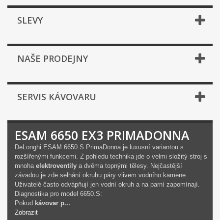
SLEVY
NAŠE PRODEJNY
SERVIS KÁVOVARU
ESAM 6650 EX3 PRIMADONNA
DeLonghi ESAM 6650.S PrimaDonna je luxusní variantou s
rozšířenými funkcemi. Z pohledu technika jde o velmi složitý stroj s
mnoha
elektroventily
a dvěma topnými tělesy. Nejčastější
závadou je zde selhání okruhu páry vlivem vodního kamene.
Uživatelé často odvápňují jen vodní okruh a na parní zapomínají.
Diagnostika pro model 6650.S:
Pokud
kávovar p...
Zobrazit