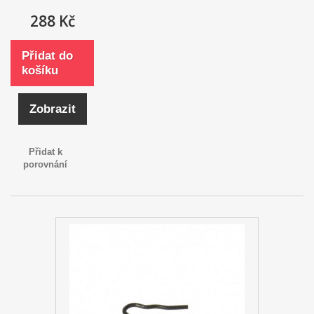
288 Kč
Přidat do
košíku
Zobrazit
Přidat k
porovnání