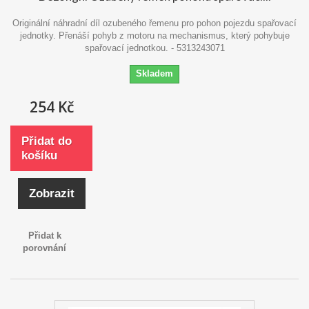
Originální náhradní díl ozubeného řemenu pro pohon pojezdu spařovací
jednotky. Přenáší pohyb z motoru na mechanismus, který pohybuje
spařovací jednotkou. - 5313243071
Skladem
254 Kč
Přidat do
košíku
Zobrazit
Přidat k
porovnání