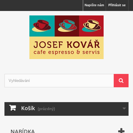
Napište nám
Přihlásit se
Košík
(prázdný)
NABÍDKA