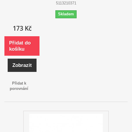
5113210371
Skladem
173 Kč
Přidat do
košíku
Zobrazit
Přidat k
porovnání