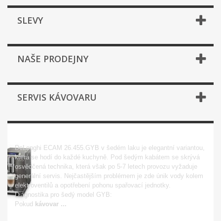
SLEVY
NAŠE PRODEJNY
SERVIS KÁVOVARU
ECAM 26.455.GYB
DeLonghi ECAM 26.455.GYB v šedém laku je elegantní variantou,
která se hodí do každé kuchyně. Pod šedým kabátem se skrývá
osvědčená technika, která však po 5-7 letech provozu vyžaduje
generální servis. Nejčastějším problémem je zde únik vody kolem
elektroventilů a opotřebení pohonu spařovací jednotky.
Diagnostika pro šedý model GYB:
Pokud
kávovar ...
Zobrazit