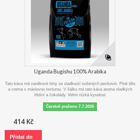
Uganda Bugishu 100% Arabika
Tato káva má vanilkové tóny se sladkostí sušených peckovin. Plné tělo
a crema s máslovou texturou. V šálku má tato káva aroma sladkých
třešní a čokolády. Velmi nízká kyselost
Čerstvě praženo 7.7.2026
414 Kč
Přidat do