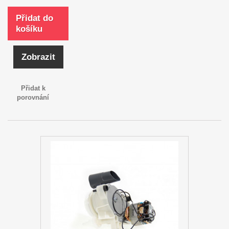
Přidat do
košíku
Zobrazit
Přidat k
porovnání