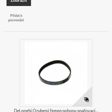
Zobrazit
Přidat k
porovnání
DeLonghi Ozubený řemen pohonu spařovací...