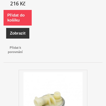
216 Kč
Přidat do
košíku
Zobrazit
Přidat k
porovnání