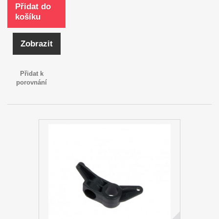
Přidat do
košíku
Zobrazit
Přidat k
porovnání