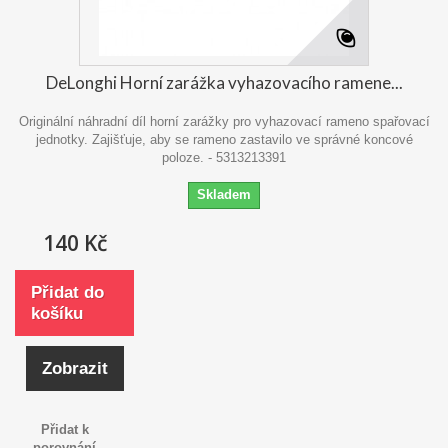
DeLonghi Horní zarážka vyhazovacího ramene...
Originální náhradní díl horní zarážky pro vyhazovací rameno spařovací
jednotky. Zajišťuje, aby se rameno zastavilo ve správné koncové
poloze. - 5313213391
Skladem
140 Kč
Přidat do
košíku
Zobrazit
Přidat k
porovnání