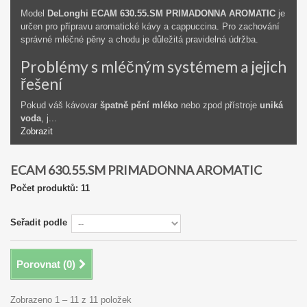
Model
DeLonghi ECAM 630.55.SM PRIMADONNA AROMATIC
je
určen pro přípravu aromatické kávy a cappuccina. Pro zachování
správné mléčné pěny a chodu je důležitá pravidelná údržba.
Problémy s mléčným systémem a jejich
řešení
Pokud váš kávovar
špatně pění mléko
nebo zpod přístroje
uniká
voda
, j...
Zobrazit
ECAM 630.55.SM PRIMADONNA AROMATIC
Počet produktů: 11
Seřadit podle
Porovnat (
0
)
Zobrazeno 1 – 11 z 11 položek