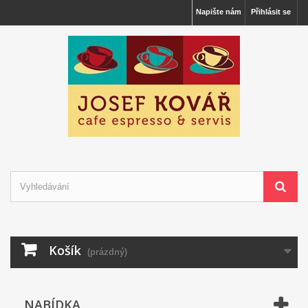
Napište nám
Přihlásit se
Košík
(prázdný)
NABÍDKA