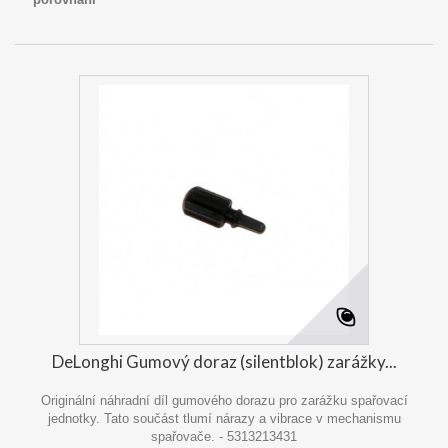
DeLonghi Gumový doraz (silentblok) zarážky...
Originální náhradní díl gumového dorazu pro zarážku spařovací
jednotky. Tato součást tlumí nárazy a vibrace v mechanismu
spařovače. - 5313213431