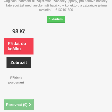
Originální náhradní díl zajišťovací závlačky (spony) pro tlakové hadičky.
Tato součást mechanicky jistí hadičku v konektoru a zabraňuje jejímu
uvolnění. - 6132101300
Skladem
98 Kč
Přidat do
košíku
Zobrazit
Přidat k
porovnání
Porovnat (
0
)