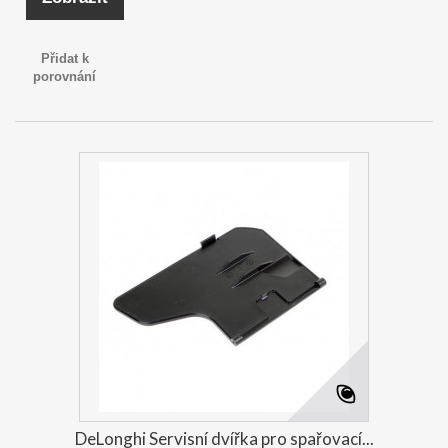
Přidat k
porovnání
DeLonghi Servisní dvířka pro spařovací...