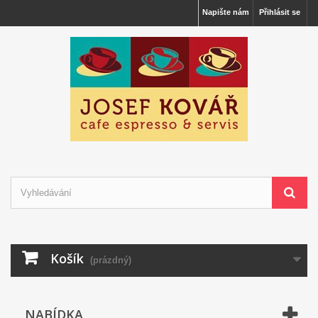
Napište nám
Přihlásit se
Košík
(prázdný)
NABÍDKA