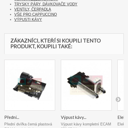
TRYSKY PÁRY, DÁVKOVAČE VODY
VENTILY, ČERPADLA
VŠE PRO CAPPUCCINO
VÝPUSTI KÁVY
ZÁKAZNÍCI, KTEŘÍ SI KOUPILI TENTO
PRODUKT, KOUPILI TAKÉ:
Přední...
Výpust kávy...
Elekt
Přední dvířka černá plastová
Výpust kávy kompletní ECAM
Elektr