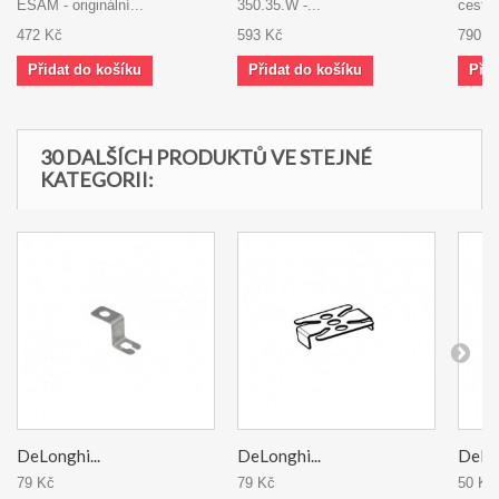
ESAM - originální...
350.35.W -...
cestný
472 Kč
593 Kč
790 K
Přidat do košíku
Přidat do košíku
Přid
30 DALŠÍCH PRODUKTŮ VE STEJNÉ
KATEGORII:
DeLonghi...
DeLonghi...
DeLon
79 Kč
79 Kč
50 Kč