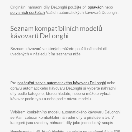
Originální náhradní díly DeLonghi použijte při
opravách
nebo
servisních údržbách
Vašich automatických kávovarů DeLonghi.
Seznam kompatibilních modelů
kávovarů DeLonghi
Seznam kávovarů ve kterých můžete použít náhradní díl
uvedených v následujícím seznamu níže:
Pro
pozáruční servis automatického kávovaru DeLonghi
nebo
opravu automatického kávovaru DeLonghi si vyberte náhradní
díly podle kategorie, kterou hledáte, nebo si můžete vybrat
kávovar podle typu a nebo podle názvu modelu.
Výběrem konkrétního modelu automatického kávovaru DeLonghi
se Vám zobrazí kombatibilní náhradní díly a příslušenství. V
kategorii jsou uvedeny náhradní díly jako jednoduchý soupis.
Nenaleznete-li díl, který hledáte, zavolejte na telefonní číslo 608