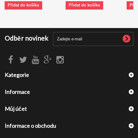
Přidat do košíku
Přidat do košíku
Přid
Odběr novinek
Kategorie
Informace
Můj účet
Informace o obchodu