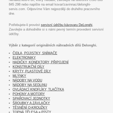
845 298 nebo napište na email kovar/zavinnac/delonghi-
servis.com. Odpovíme Vám nejpozději do druhého pracovního
dne.
Potřebujete-li provést
servisní údržbu kávovaru DeLonghi
,
Zavolejte a dohodněte si s námi pevný termín provedení servisní
údržby.
Výběr z kategorií originálních náhradních dílů Delonghi.
ČIDLA, POJISTKY, SNÍMAČE
ELEKTRONIKY
HADIČKY, KONEKTORY, PŘIPOJENÍ
KONSTRUKČNÍ DÍLY
KRYTY, PLASTOVÉ DÍLY
MLÝNKY
NÁDOBY NA VODU
NÁDOBY NA SEDLINU
OVLÁDACÍ KNOFLÍKY, TLAČÍTKA
POHONY A MOTORY
SPAŘOVACÍ JEDNOTKY
ŠROUBKY A ZÁVLAČKY
TĚSNĚNÍ O-KROUŽKY
TOPNÁ TĚLESA a PÍSTY