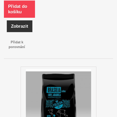
Přidat do
košíku
Zobrazit
Přidat k
porovnání