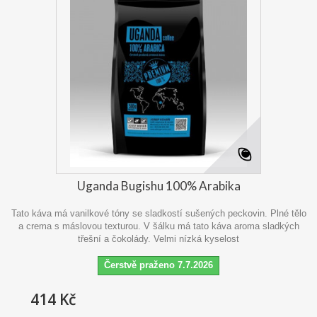
Uganda Bugishu 100% Arabika
Tato káva má vanilkové tóny se sladkostí sušených peckovin. Plné tělo
a crema s máslovou texturou. V šálku má tato káva aroma sladkých
třešní a čokolády. Velmi nízká kyselost
Čerstvě praženo 7.7.2026
414 Kč