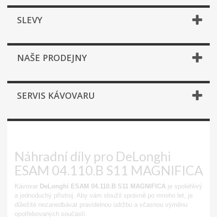
SLEVY
NAŠE PRODEJNY
SERVIS KÁVOVARU
ESAM 04.110.B MAGNIFICA
Náhradní díly pro DeLonghi
ESAM 04.110.B S11 MAGNIFICA
Kávovar
DeLonghi ESAM 04.110.B S11 MAGNIFICA
je spolehlivý
a jednoduchý přístroj. Aby vám sloužil správně po mnoho let, je
důležité nezanedbávat pravidelnou údržbu a včasnou výměnu
opotřebovaných součástí.