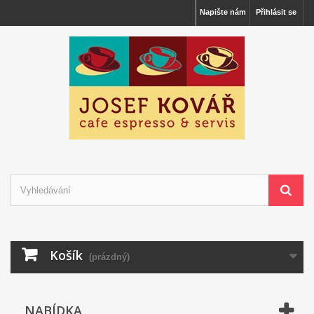
Napište nám
Přihlásit se
Košík
(prázdný)
NABÍDKA