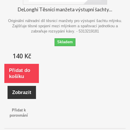
DeLonghi Těsnicí manžeta výstupní šachty...
Originální náhradní díl těsnicí manžety pro výstupní šachtu mlýnku.
Zajišťuje těsné spojení mezi mlýnkem a spařovací jednotkou a
zabraňuje rozsypání kávy. - 5313219181
Skladem
140 Kč
Přidat do
košíku
Zobrazit
Přidat k
porovnání