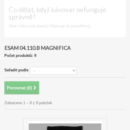
Co dělat, když kávovar nefunguje
správně?
Ztrácí káva své aroma? Objevuje se pod přístroj...
Zobrazit
ESAM 04.110.B MAGNIFICA
Počet produktů: 9
Seřadit podle
Porovnat (
0
)
Zobrazeno 1 – 9 z 9 položek