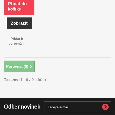
Přidat do
košíku
Zobrazit
Přidat k
porovnání
Porovnat (
0
)
Zobrazeno 1 – 9 z 9 položek
Odběr novinek