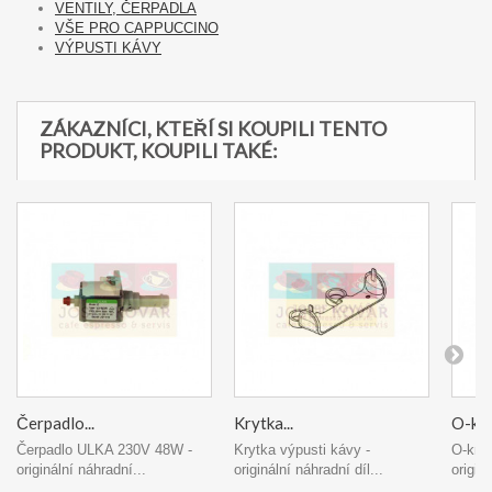
VENTILY, ČERPADLA
VŠE PRO CAPPUCCINO
VÝPUSTI KÁVY
ZÁKAZNÍCI, KTEŘÍ SI KOUPILI TENTO
PRODUKT, KOUPILI TAKÉ:
Čerpadlo...
Krytka...
O-kro
Čerpadlo ULKA 230V 48W -
Krytka výpusti kávy -
O-krou
originální náhradní...
originální náhradní díl...
originá