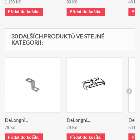
1 150 Kč
99 Kč
48 Kč
Přidat do košíku
Přidat do košíku
Přid
30 DALŠÍCH PRODUKTŮ VE STEJNÉ
KATEGORII:
DeLonghi...
DeLonghi...
DeLon
79 Kč
79 Kč
50 Kč
Přidat do košíku
Přidat do košíku
Přid