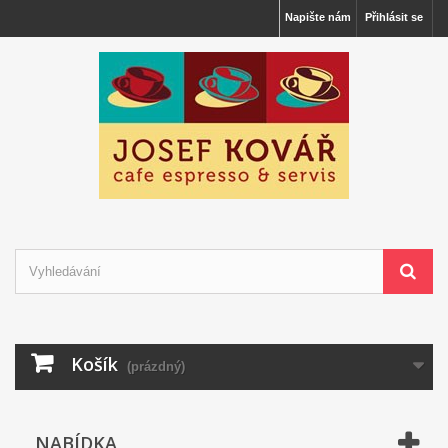
Napište nám
Přihlásit se
Košík
(prázdný)
NABÍDKA