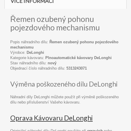
VÍCE INFORMACÍ
Řemen ozubený pohonu
pojezdového mechanismu
Popis náhradního dílu:
Řemen ozubený pohonu pojezdového
mechanismu
Výrobce:
DeLonghi
Kategorie kávovaru:
Plnoautomatické kávovary DeLonghi
Stav náhradního dílu:
nový
Objednací číslo náhradního dílu:
5313243071
Výměna poškozeného dílu DeLonghi
Náhradní díly DeLonghi můžete použít při výměně poškozeného
dílu nebo příslušenství Vašeho kávovaru.
Oprava Kávovaru DeLonghi
Originální náhradní díly DeLonghi použijte při
opravách
nebo