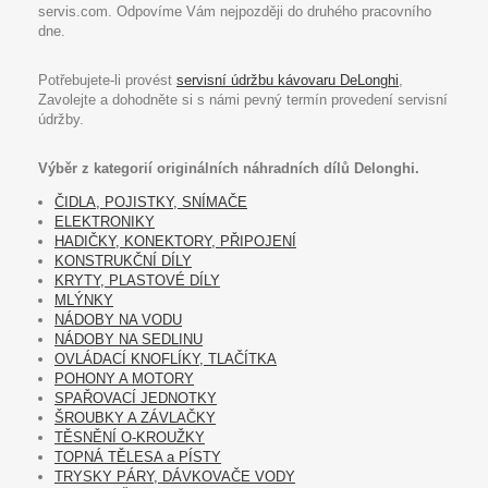
servis.com. Odpovíme Vám nejpozději do druhého pracovního
dne.
Potřebujete-li provést
servisní údržbu kávovaru DeLonghi
,
Zavolejte a dohodněte si s námi pevný termín provedení servisní
údržby.
Výběr z kategorií originálních náhradních dílů Delonghi.
ČIDLA, POJISTKY, SNÍMAČE
ELEKTRONIKY
HADIČKY, KONEKTORY, PŘIPOJENÍ
KONSTRUKČNÍ DÍLY
KRYTY, PLASTOVÉ DÍLY
MLÝNKY
NÁDOBY NA VODU
NÁDOBY NA SEDLINU
OVLÁDACÍ KNOFLÍKY, TLAČÍTKA
POHONY A MOTORY
SPAŘOVACÍ JEDNOTKY
ŠROUBKY A ZÁVLAČKY
TĚSNĚNÍ O-KROUŽKY
TOPNÁ TĚLESA a PÍSTY
TRYSKY PÁRY, DÁVKOVAČE VODY