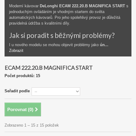
Moderní kávovar
DeLonghi ECAM 222.20.B MAGNIFICA START
s
jednoduchým ovládáním je vhodným startem do světa
automatických kávovarů. Pro jeho spolehlivý provoz je důležitá
pravidelná údržba s kvalitními díly.
Jak si poradit s běžnými problémy?
I u nového modelu se mohou objevit problémy jako
ún...
Zobrazit
ECAM 222.20.B MAGNIFICA START
Počet produktů: 15
Seřadit podle
Porovnat (
0
)
Zobrazeno 1 – 15 z 15 položek