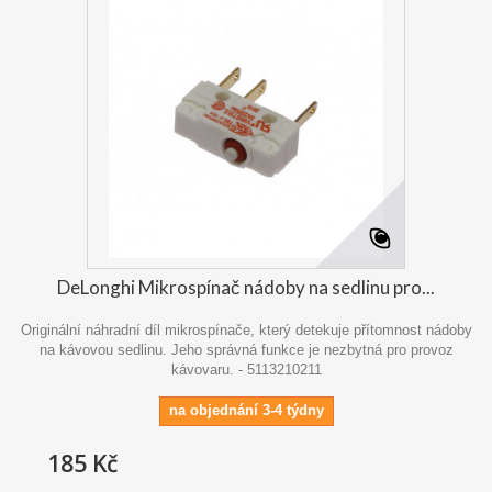
DeLonghi Mikrospínač nádoby na sedlinu pro...
Originální náhradní díl mikrospínače, který detekuje přítomnost nádoby
na kávovou sedlinu. Jeho správná funkce je nezbytná pro provoz
kávovaru. - 5113210211
na objednání 3-4 týdny
185 Kč