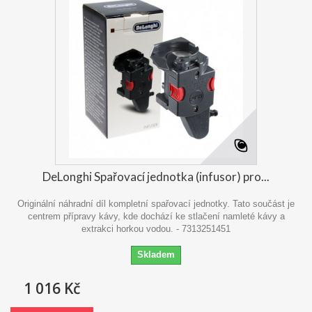
DeLonghi Spařovací jednotka (infusor) pro...
Originální náhradní díl kompletní spařovací jednotky. Tato součást je
centrem přípravy kávy, kde dochází ke stlačení namleté kávy a
extrakci horkou vodou. - 7313251451
Skladem
1 016 Kč