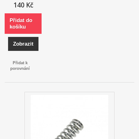
140 Kč
Přidat do
košíku
Zobrazit
Přidat k
porovnání