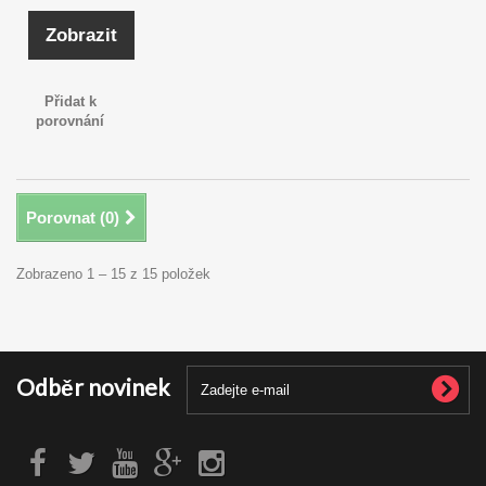
Zobrazit
Přidat k
porovnání
Porovnat (
0
)
Zobrazeno 1 – 15 z 15 položek
Odběr novinek