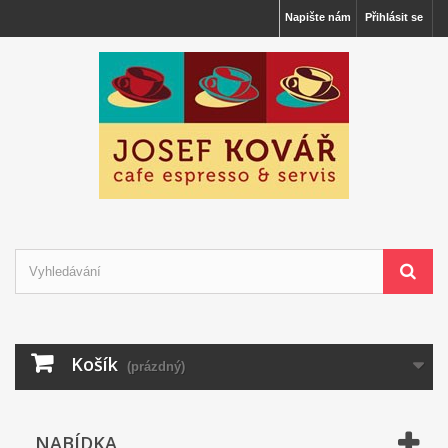
Napište nám
Přihlásit se
Košík
(prázdný)
NABÍDKA