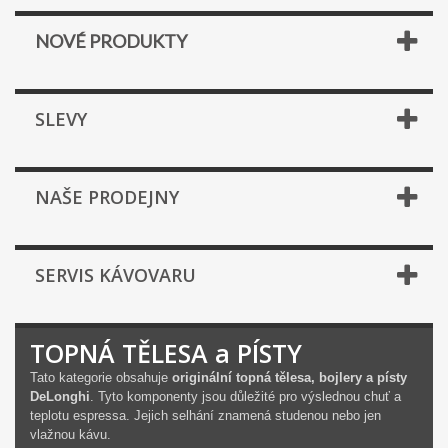
NOVÉ PRODUKTY
SLEVY
NAŠE PRODEJNY
SERVIS KÁVOVARU
TOPNÁ TĚLESA a PÍSTY
Tato kategorie obsahuje
originální topná tělesa, bojlery a písty
DeLonghi
. Tyto komponenty jsou důležité pro výslednou chuť a
teplotu espressa. Jejich selhání znamená studenou nebo jen
vlažnou kávu.