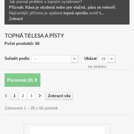
Jak poznat problém s topným systémem?
Příznak: Káva je studená nebo jen vlažná, pára se netvoří.
Nejčastější příčinou je spálená
topná spirála
uvnitř
t...
Zobrazit
TOPNÁ TĚLESA A PÍSTY
Počet produktů: 66
Seřadit podle
Ukázat
--
28
na stránku
Porovnat (
0
)
1
2
3
Zobrazit vše
Zobrazeno 1 – 28 z 66 položek