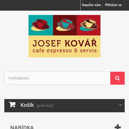
Napište nám
Přihlásit se
Košík
(prázdný)
NABÍDKA