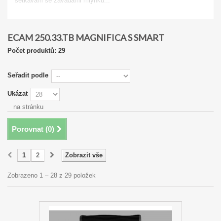
setkávám se závadami mlýnku...
Zobrazit
ECAM 250.33.TB MAGNIFICA S SMART
Počet produktů: 29
Seřadit podle
Ukázat
na stránku
Porovnat (
0
)
1
2
Zobrazit vše
Zobrazeno 1 – 28 z 29 položek