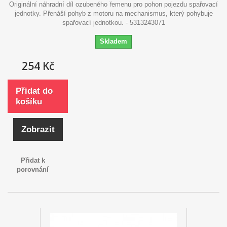
Originální náhradní díl ozubeného řemenu pro pohon pojezdu spařovací
jednotky. Přenáší pohyb z motoru na mechanismus, který pohybuje
spařovací jednotkou. - 5313243071
Skladem
254 Kč
Přidat do
košíku
Zobrazit
Přidat k
porovnání