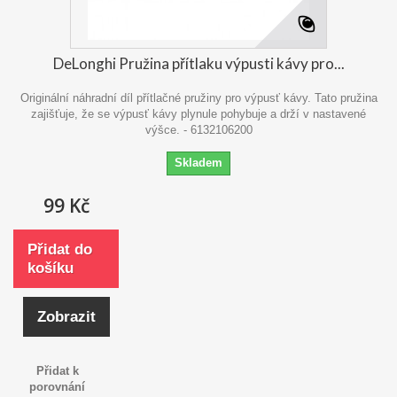
DeLonghi Pružina přítlaku výpusti kávy pro...
Originální náhradní díl přítlačné pružiny pro výpusť kávy. Tato pružina
zajišťuje, že se výpusť kávy plynule pohybuje a drží v nastavené
výšce. - 6132106200
Skladem
99 Kč
Přidat do
košíku
Zobrazit
Přidat k
porovnání