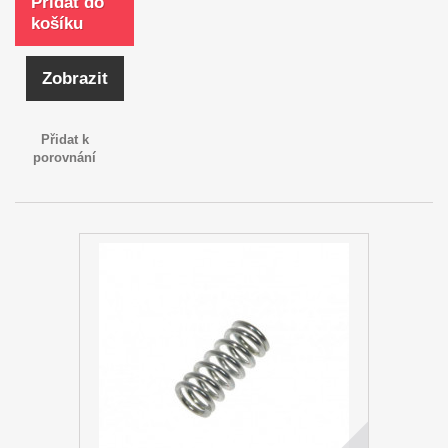
Přidat do
košíku
Zobrazit
Přidat k
porovnání