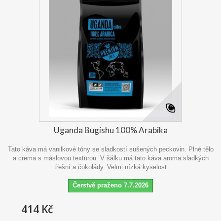
Uganda Bugishu 100% Arabika
Tato káva má vanilkové tóny se sladkostí sušených peckovin. Plné tělo
a crema s máslovou texturou. V šálku má tato káva aroma sladkých
třešní a čokolády. Velmi nízká kyselost
Čerstvě praženo 7.7.2026
414 Kč