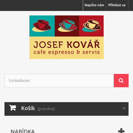
Napište nám
Přihlásit se
Košík
(prázdný)
NABÍDKA