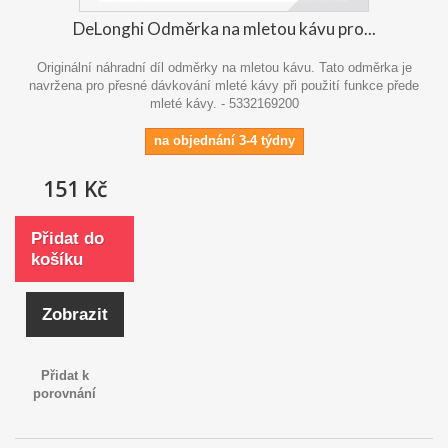
DeLonghi Odměrka na mletou kávu pro...
Originální náhradní díl odměrky na mletou kávu. Tato odměrka je
navržena pro přesné dávkování mleté kávy při použití funkce přede
mleté kávy. - 5332169200
na objednání 3-4 týdny
151 Kč
Přidat do
košíku
Zobrazit
Přidat k
porovnání