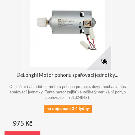
DeLonghi Motor pohonu spařovací jednotky...
Originální náhradní díl motoru pohonu pro pojezdový mechanismus
spařovací jednotky. Tento motor zajišťuje veškerý vertikální pohyb
spařovače. - 7313249421
na objednání 3-4 týdny
975 Kč