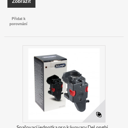
Zobrazit
Přidat k
porovnání
Spařovací jednotka pro kávovary DeLonghi...