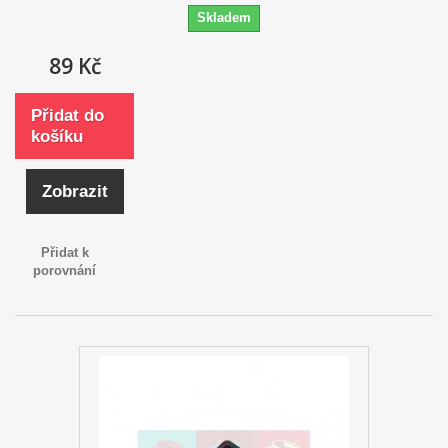
Skladem
89 Kč
Přidat do
košíku
Zobrazit
Přidat k
porovnání