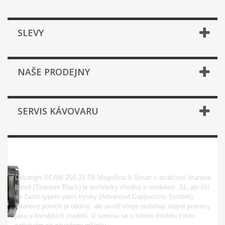
SLEVY
NAŠE PRODEJNY
SERVIS KÁVOVARU
ECAM 250.33.TB MAGNIFICA S
SMART
DeLonghi ECAM 250.33.TB Magnifica S Smart v atraktivní titanové
barvě (Titanium Black) je technicky shodná s modelem .31, ale liší
se často typem parní trysky (Advanced Cappuccino System).
Titanový povrch je odolný, ale uvnitř stroje probíhají stejné procesy
jako u levnějších modelů. V servisu se u tohoto modelu často