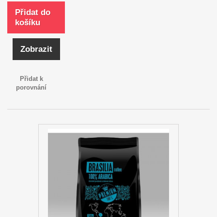
Přidat do
košíku
Zobrazit
Přidat k
porovnání