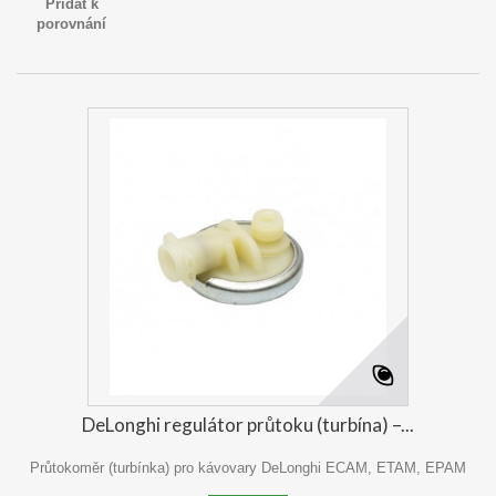
Přidat k
porovnání
DeLonghi regulátor průtoku (turbína) –...
Průtokoměr (turbínka) pro kávovary DeLonghi ECAM, ETAM, EPAM