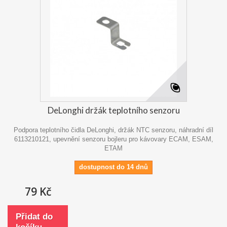
DeLonghi držák teplotního senzoru
Podpora teplotního čidla DeLonghi, držák NTC senzoru, náhradní díl
6113210121, upevnění senzoru bojleru pro kávovary ECAM, ESAM,
ETAM
dostupnost do 14 dnů
79 Kč
Přidat do