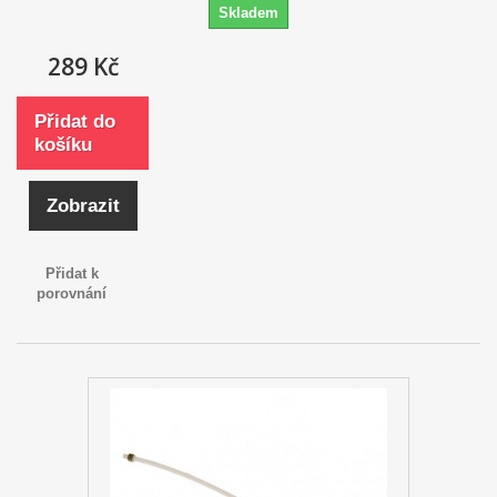
Skladem
289 Kč
Přidat do
košíku
Zobrazit
Přidat k
porovnání