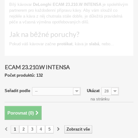
Bílý kávovar
DeLonghi ECAM 23.210.W INTENSA
je spolehlivým
partnerem pro každodenní přípravu kávy. Aby vám sloužil co
nejdéle a káva z něj chutnala stále dobře, je důležitá pravidelná
péče a včasná výměna opotřebovaných dílů.
Jak na běžné poruchy?
Pokud váš kávovar začne
protékat
, káva je
slabá
, nebo...
Zobrazit
ECAM 23.210.W INTENSA
Počet produktů: 132
Seřadit podle
Ukázat
--
28
na stránku
Porovnat (
0
)
1
2
3
4
5
Zobrazit vše