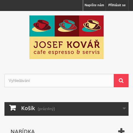
Napište nám
Přihlásit se
Košík
(prázdný)
NABÍDKA