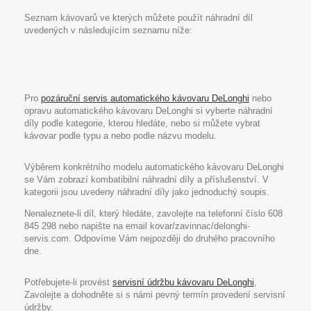
Seznam kávovarů ve kterých můžete použít náhradní díl
uvedených v následujícím seznamu níže:
Pro
pozáruční servis automatického kávovaru DeLonghi
nebo
opravu automatického kávovaru DeLonghi si vyberte náhradní
díly podle kategorie, kterou hledáte, nebo si můžete vybrat
kávovar podle typu a nebo podle názvu modelu.
Výběrem konkrétního modelu automatického kávovaru DeLonghi
se Vám zobrazí kombatibilní náhradní díly a příslušenství. V
kategorii jsou uvedeny náhradní díly jako jednoduchý soupis.
Nenaleznete-li díl, který hledáte, zavolejte na telefonní číslo 608
845 298 nebo napište na email kovar/zavinnac/delonghi-
servis.com. Odpovíme Vám nejpozději do druhého pracovního
dne.
Potřebujete-li provést
servisní údržbu kávovaru DeLonghi
,
Zavolejte a dohodněte si s námi pevný termín provedení servisní
údržby.