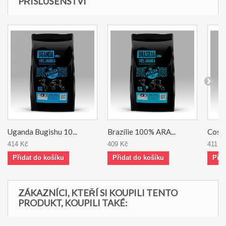
PŘÍSLUŠENSTVÍ
Uganda Bugishu 10...
Brazílie 100% ARA...
Costa
414 Kč
409 Kč
411 K
Přidat do košíku
Přidat do košíku
Přid
ZÁKAZNÍCI, KTEŘÍ SI KOUPILI TENTO
PRODUKT, KOUPILI TAKÉ: