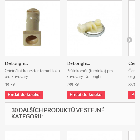
DeLonghi...
DeLonghi...
Čerpa
Originální konektor termobloku
Průtokoměr (turbínka) pro
Čerpa
pro kávovary...
kávovary DeLonghi...
origin
98 Kč
289 Kč
850 K
Přidat do košíku
Přidat do košíku
Přid
30 DALŠÍCH PRODUKTŮ VE STEJNÉ
KATEGORII: