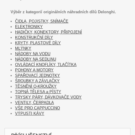
Výběr z kategorií originálních náhradních dílů Delonghi.
ČIDLA, POJISTKY, SNÍMAČE
ELEKTRONIKY
HADIČKY, KONEKTORY, PŘIPOJENÍ
KONSTRUKČNÍ DÍLY
KRYTY, PLASTOVÉ DÍLY
MLÝNKY
NÁDOBY NA VODU
NÁDOBY NA SEDLINU
OVLÁDACÍ KNOFLÍKY, TLAČÍTKA
POHONY A MOTORY
SPAŘOVACÍ JEDNOTKY
ŠROUBKY A ZÁVLAČKY
TĚSNĚNÍ O-KROUŽKY
TOPNÁ TĚLESA a PÍSTY
TRYSKY PÁRY, DÁVKOVAČE VODY
VENTILY, ČERPADLA
VŠE PRO CAPPUCCINO
VÝPUSTI KÁVY