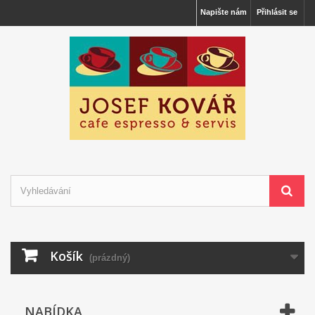
Napište nám
Přihlásit se
Košík
(prázdný)
NABÍDKA