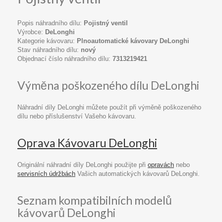
Popis náhradního dílu:
Pojistný ventil
Výrobce:
DeLonghi
Kategorie kávovaru:
Plnoautomatické kávovary DeLonghi
Stav náhradního dílu:
nový
Objednací číslo náhradního dílu:
7313219421
Výměna poškozeného dílu DeLonghi
Náhradní díly DeLonghi můžete použít při výměně poškozeného
dílu nebo příslušenství Vašeho kávovaru.
Oprava Kávovaru DeLonghi
Originální náhradní díly DeLonghi použijte při
opravách
nebo
servisních údržbách
Vašich automatických kávovarů DeLonghi.
Seznam kompatibilních modelů
kávovarů DeLonghi