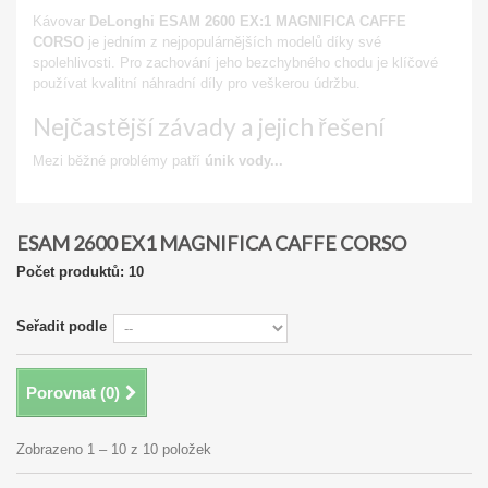
Kávovar
DeLonghi ESAM 2600 EX:1 MAGNIFICA CAFFE
CORSO
je jedním z nejpopulárnějších modelů díky své
spolehlivosti. Pro zachování jeho bezchybného chodu je klíčové
používat kvalitní náhradní díly pro veškerou údržbu.
Nejčastější závady a jejich řešení
Mezi běžné problémy patří
únik vody...
Zobrazit
ESAM 2600 EX1 MAGNIFICA CAFFE CORSO
Počet produktů: 10
Seřadit podle
Porovnat (
0
)
Zobrazeno 1 – 10 z 10 položek