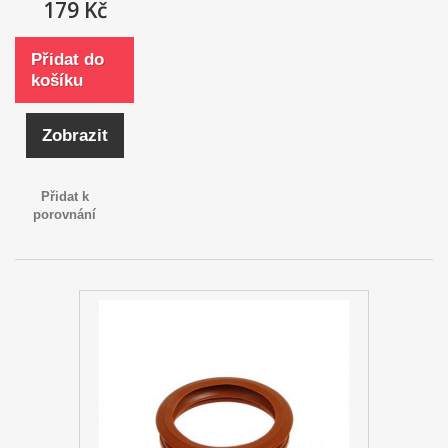
179 Kč
Přidat do
košíku
Zobrazit
Přidat k
porovnání