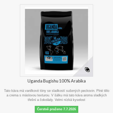
Uganda Bugishu 100% Arabika
Tato káva má vanilkové tóny se sladkostí sušených peckovin. Plné tělo
a crema s máslovou texturou. V šálku má tato káva aroma sladkých
třešní a čokolády. Velmi nízká kyselost
Čerstvě praženo 7.7.2026