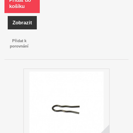
Přidat do
košíku
Zobrazit
Přidat k
porovnání