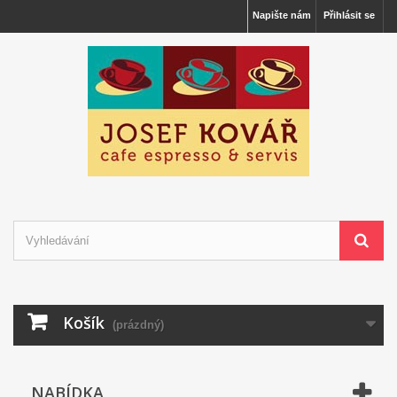
Napište nám
Přihlásit se
Košík
(prázdný)
NABÍDKA