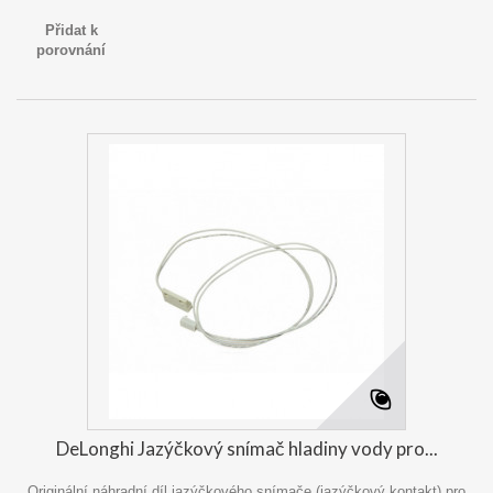
Přidat k
porovnání
DeLonghi Jazýčkový snímač hladiny vody pro...
Originální náhradní díl jazýčkového snímače (jazýčkový kontakt) pro