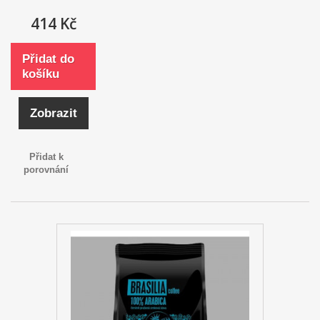
414 Kč
Přidat do
košíku
Zobrazit
Přidat k
porovnání