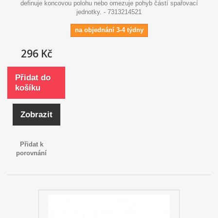
definuje koncovou polohu nebo omezuje pohyb částí spařovací
jednotky. - 7313214521
na objednání 3-4 týdny
296 Kč
Přidat do
košíku
Zobrazit
Přidat k
porovnání