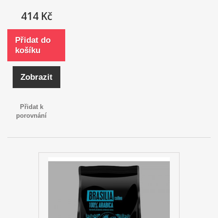
414 Kč
Přidat do
košíku
Zobrazit
Přidat k
porovnání