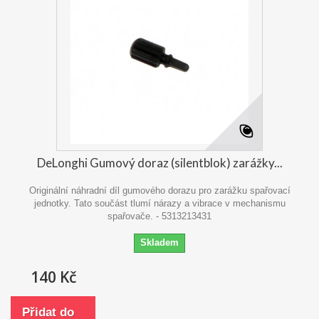
DeLonghi Gumový doraz (silentblok) zarážky...
Originální náhradní díl gumového dorazu pro zarážku spařovací
jednotky. Tato součást tlumí nárazy a vibrace v mechanismu
spařovače. - 5313213431
Skladem
140 Kč
Přidat do