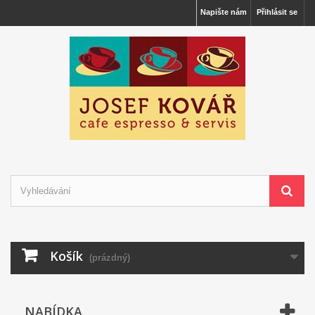
Napište nám
Přihlásit se
Košík
(prázdný)
NABÍDKA