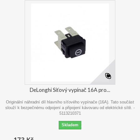
DeLonghi Síťový vypínač 16A pro...
Originální náhradní díl hlavního síťového vypínače (16A). Tato součást
slouží k bezpečnému odpojení a připojení kávovaru od elektrické sítě. -
5113210371
Skladem
173 Kč