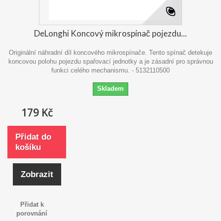
DeLonghi Koncový mikrospínač pojezdu...
Originální náhradní díl koncového mikrospínače. Tento spínač detekuje
koncovou polohu pojezdu spařovací jednotky a je zásadní pro správnou
funkci celého mechanismu. - 5132110500
Skladem
179 Kč
Přidat do
košíku
Zobrazit
Přidat k
porovnání