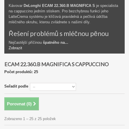
Kávovar
DeLonghi ECAM 22.360.B MAGNIFICA S
je specialista
na cappuccino jedním stiskem. Pro bezchybnou funkci jeho
LatteCrema systému je klíčová pravidelná a pečlivá údržba
mléčného okruhu, kterou zvládnete s našimi díly.
Řešení problémů s mléčnou pěnou
Nejčastější příčinou
špatného na...
Zobrazit
ECAM 22.360.B MAGNIFICA S CAPPUCCINO
Počet produktů: 25
Seřadit podle
Porovnat (
0
)
Zobrazeno 1 – 25 z 25 položek