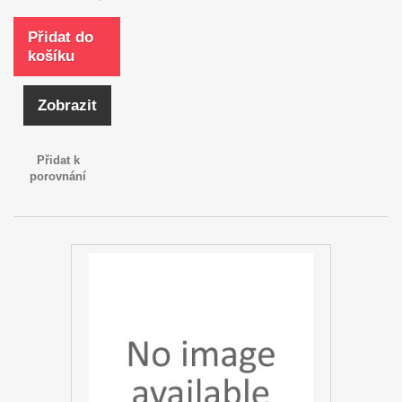
Přidat do
košíku
Zobrazit
Přidat k
porovnání