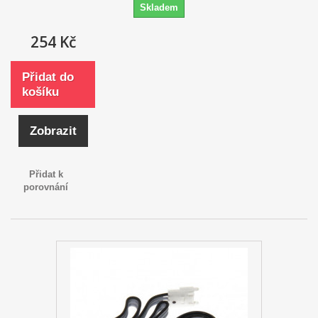
Skladem
254 Kč
Přidat do
košíku
Zobrazit
Přidat k
porovnání