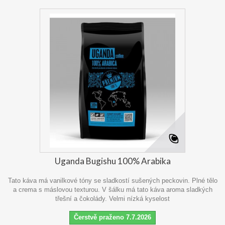
Uganda Bugishu 100% Arabika
Tato káva má vanilkové tóny se sladkostí sušených peckovin. Plné tělo
a crema s máslovou texturou. V šálku má tato káva aroma sladkých
třešní a čokolády. Velmi nízká kyselost
Čerstvě praženo 7.7.2026