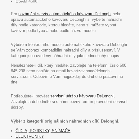
ESAM 4600
Pro
pozáruční servis automatického kávovaru DeLonghi
nebo
opravu automatického kávovaru DeLonghi si vyberte náhradní
díly podle kategorie, kterou hledáte, nebo si můžete vybrat
kávovar podle typu a nebo podle názvu modelu.
Výběrem konkrétního modelu automatického kávovaru DeLonghi
se Vám zobrazí kombatibilní náhradní díly a příslušenství. V
kategorii jsou uvedeny náhradní díly jako jednoduchý soupis.
Nenaleznete-li díl, který hledáte, zavolejte na telefonní číslo 608
845 298 nebo napište na email kovar/zavinnac/delonghi-
servis.com. Odpovíme Vám nejpozději do druhého pracovního
dne.
Potřebujete-li provést
servisní údržbu kávovaru DeLonghi
,
Zavolejte a dohodněte si s námi pevný termín provedení servisní
údržby.
Výběr z kategorií originálních náhradních dílů Delonghi.
ČIDLA, POJISTKY, SNÍMAČE
ELEKTRONIKY