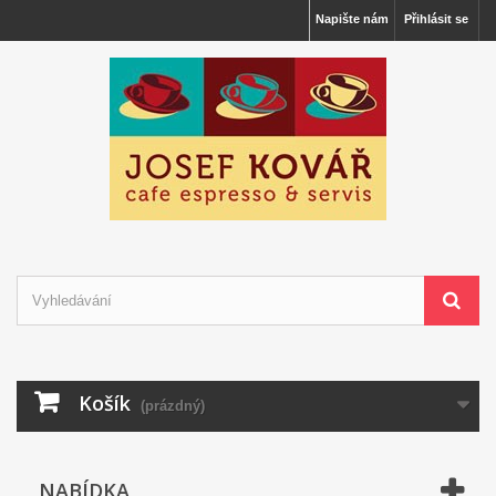
Napište nám
Přihlásit se
Košík
(prázdný)
NABÍDKA