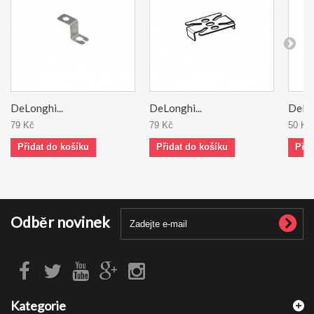
DeLonghi...
DeLonghi...
DeLon
79 Kč
79 Kč
50 Kč
Přidat do košíku
Přidat do košíku
Přid
Odběr novinek
Kategorie