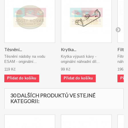
Těsnění...
Krytka...
Filtr
Těsnění nádoby na vodu
Krytka výpusti kávy -
Filtr n
ESAM - originální...
originální náhradní díl...
náhrad
119 Kč
99 Kč
196 K
Přidat do košíku
Přidat do košíku
Přid
30 DALŠÍCH PRODUKTŮ VE STEJNÉ
KATEGORII: