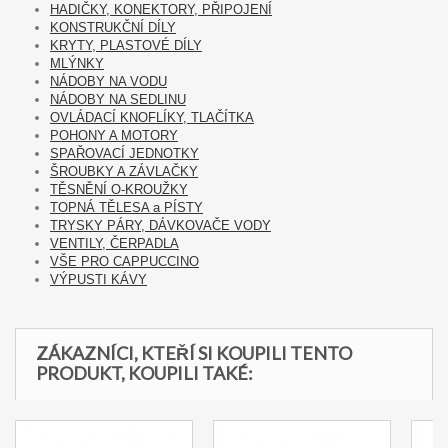
HADIČKY, KONEKTORY, PŘIPOJENÍ
KONSTRUKČNÍ DÍLY
KRYTY, PLASTOVÉ DÍLY
MLÝNKY
NÁDOBY NA VODU
NÁDOBY NA SEDLINU
OVLÁDACÍ KNOFLÍKY, TLAČÍTKA
POHONY A MOTORY
SPAŘOVACÍ JEDNOTKY
ŠROUBKY A ZÁVLAČKY
TĚSNĚNÍ O-KROUŽKY
TOPNÁ TĚLESA a PÍSTY
TRYSKY PÁRY, DÁVKOVAČE VODY
VENTILY, ČERPADLA
VŠE PRO CAPPUCCINO
VÝPUSTI KÁVY
ZÁKAZNÍCI, KTEŘÍ SI KOUPILI TENTO
PRODUKT, KOUPILI TAKÉ: