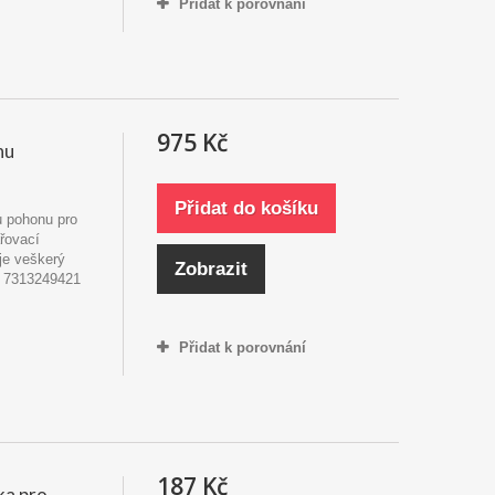
Přidat k porovnání
975 Kč
nu
Přidat do košíku
ru pohonu pro
řovací
uje veškerý
Zobrazit
 - 7313249421
Přidat k porovnání
187 Kč
ka pro