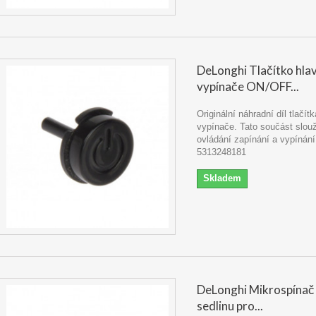
DeLonghi Tlačítko hla
vypínače ON/OFF...
Originální náhradní díl tlačít
vypínače. Tato součást slou
ovládání zapínání a vypínání
5313248181
Skladem
DeLonghi Mikrospínač
sedlinu pro...