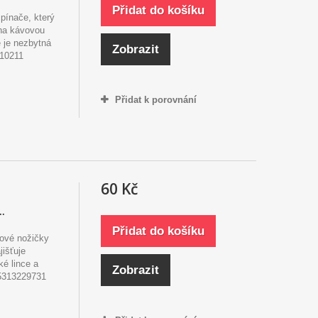
Přidat do košíku
spínače, který
 na kávovou
 je nezbytná
Zobrazit
210211
Přidat k porovnání
60 Kč
.
Přidat do košíku
onové nožičky
jišťuje
ké lince a
Zobrazit
 5313229731