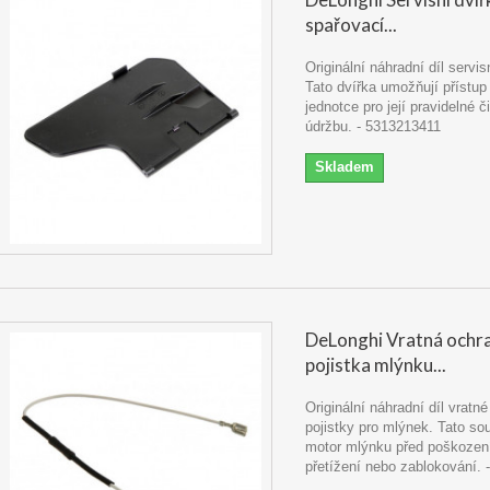
spařovací...
Originální náhradní díl servis
Tato dvířka umožňují přístup
jednotce pro její pravidelné č
údržbu. - 5313213411
Skladem
DeLonghi Vratná ochr
pojistka mlýnku...
Originální náhradní díl vratn
pojistky pro mlýnek. Tato so
motor mlýnku před poškozen
přetížení nebo zablokování.