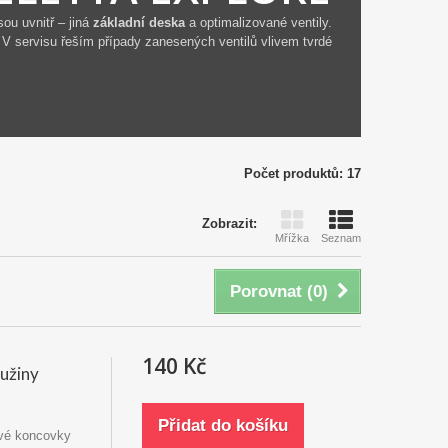
ou uvnitř – jiná
základní deska
a optimalizované ventily.
. V servisu řeším případy zanesených ventilů vlivem tvrdé
Počet produktů: 17
Zobrazit:
Mřížka
Seznam
Porovnat (
0
)
140 Kč
užiny
Přidat do košíku
tové koncovky