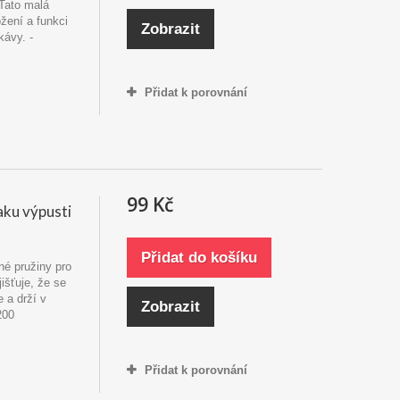
 Tato malá
ožení a funkci
Zobrazit
kávy. -
Přidat k porovnání
99 Kč
aku výpusti
Přidat do košíku
čné pružiny pro
išťuje, že se
 a drží v
Zobrazit
200
Přidat k porovnání