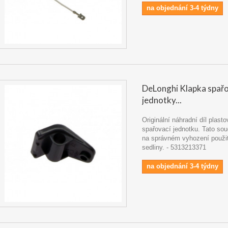
na objednání 3-4 týdny
DeLonghi Klapka spařo
jednotky...
Originální náhradní díl plast
spařovací jednotku. Tato sou
na správném vyhození použi
sedliny. - 5313213371
na objednání 3-4 týdny