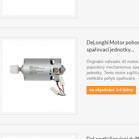
DeLonghi Motor poho
spařovací jednotky...
Originální náhradní díl moto
pojezdový mechanismus spa
jednotky. Tento motor zajišť
vertikální pohyb spařovače.
na objednání 3-4 týdny
DeLonghi Servisní dvíř