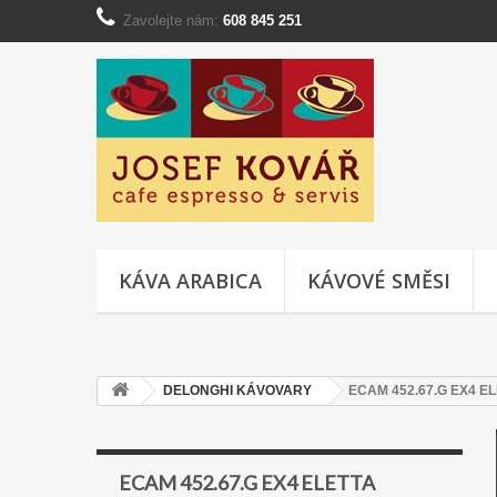
Zavolejte nám:
608 845 251
KÁVA ARABICA
KÁVOVÉ SMĚSI
DELONGHI KÁVOVARY
ECAM 452.67.G EX4 E
ECAM 452.67.G EX4 ELETTA