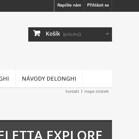
Napište nám
Přihlásit se
Košík
(prázdný)
GHI
NÁVODY DELONGHI
kontakt
mapa stránek
 ELETTA EXPLORE