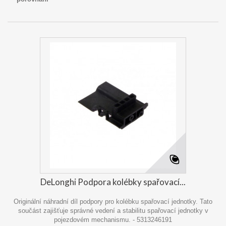
DeLonghi Podpora kolébky spařovací...
Originální náhradní díl podpory pro kolébku spařovací jednotky. Tato
součást zajišťuje správné vedení a stabilitu spařovací jednotky v
pojezdovém mechanismu. - 5313246191