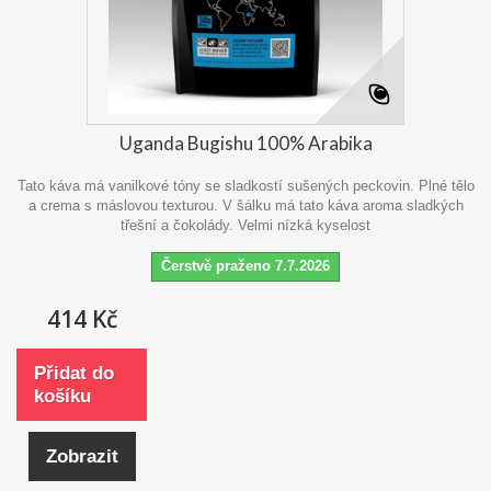
Uganda Bugishu 100% Arabika
Tato káva má vanilkové tóny se sladkostí sušených peckovin. Plné tělo
a crema s máslovou texturou. V šálku má tato káva aroma sladkých
třešní a čokolády. Velmi nízká kyselost
Čerstvě praženo 7.7.2026
414 Kč
Přidat do
košíku
Zobrazit