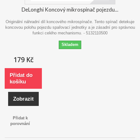
DeLonghi Koncový mikrospínač pojezdu...
Originální náhradní díl koncového mikrospínače. Tento spínač detekuje
koncovou polohu pojezdu spařovací jednotky a je zásadní pro správnou
funkci celého mechanismu. - 5132110500
Skladem
179 Kč
Přidat do
košíku
Zobrazit
Přidat k
porovnání