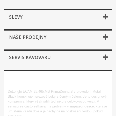
SLEVY
NAŠE PRODEJNY
SERVIS KÁVOVARU
ECAM 28.465.MB PRIMADONNA
S
DeLonghi ECAM 28.465.MB PrimaDonna S v provedení Metal
Black kombinuje nerezové boky s černým čelem. Je to designový
kompromis, který však sdílí techniku s celokovovou verzí. V
servisu se často setkávám s problémy v
napájecí desce
, která je
umístěna vzadu dole a je náchylná na poškození vodou, pokud