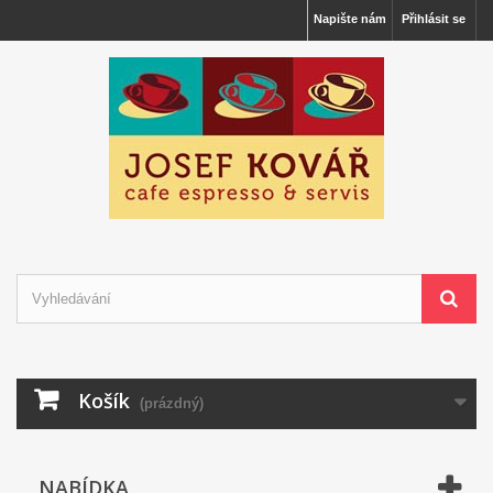
Napište nám
Přihlásit se
Košík
(prázdný)
NABÍDKA