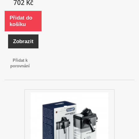
702 Kč
Přidat do
košíku
Zobrazit
Přidat k
porovnání