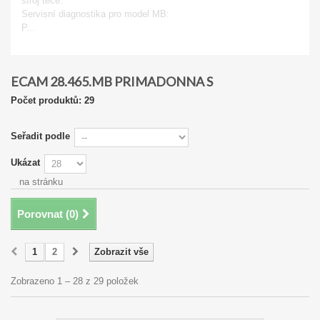
stroj teče.
Servisní diagnostika pro model MB:
P...
Zobrazit
ECAM 28.465.MB PRIMADONNA S
Počet produktů: 29
Seřadit podle
Ukázat
na stránku
Porovnat (
0
)
1
2
Zobrazit vše
Zobrazeno 1 – 28 z 29 položek