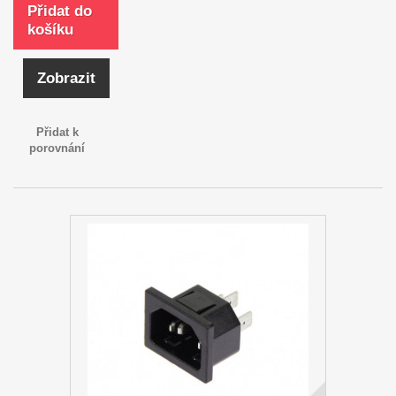
Přidat do
košíku
Zobrazit
Přidat k
porovnání