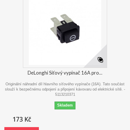
DeLonghi Síťový vypínač 16A pro...
Originální náhradní díl hlavního síťového vypínače (16A). Tato součást
slouží k bezpečnému odpojení a připojení kávovaru od elektrické sítě. -
5113210371
Skladem
173 Kč