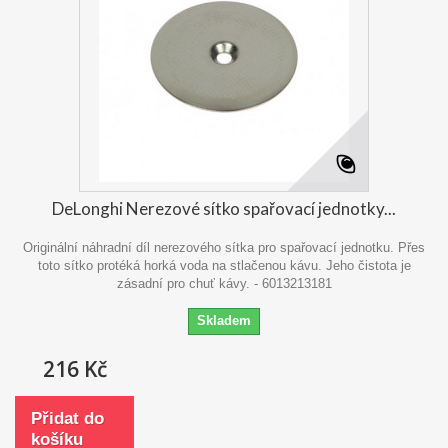
DeLonghi Nerezové sítko spařovací jednotky...
Originální náhradní díl nerezového sítka pro spařovací jednotku. Přes
toto sítko protéká horká voda na stlačenou kávu. Jeho čistota je
zásadní pro chuť kávy. - 6013213181
Skladem
216 Kč
Přidat do
košíku