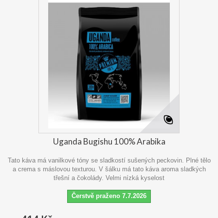
Uganda Bugishu 100% Arabika
Tato káva má vanilkové tóny se sladkostí sušených peckovin. Plné tělo
a crema s máslovou texturou. V šálku má tato káva aroma sladkých
třešní a čokolády. Velmi nízká kyselost
Čerstvě praženo 7.7.2026