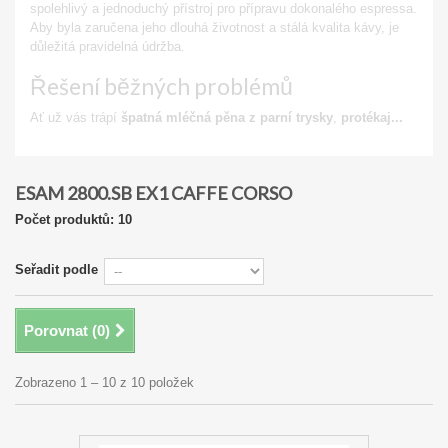
spolehlivý a jednoduchý přístroj pro přípravu dokonalého espressa.
Aby byla zaručena jeho dlouhá životnost a stálá kvalita kávy, je
důležitá pravidelná údržba.
Řešení běžných problémů
Ať už vás trápí
špatná mléčná pěna z parní trysky
,
protékaj...
Zobrazit
ESAM 2800.SB EX1 CAFFE CORSO
Počet produktů: 10
Seřadit podle
Porovnat (
0
)
Zobrazeno 1 – 10 z 10 položek