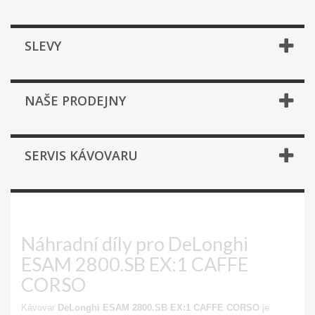
SLEVY
NAŠE PRODEJNY
SERVIS KÁVOVARU
ESAM 2800.SB EX1 CAFFE CORSO
Náhradní díly pro DeLonghi
ESAM 2800.SB EX:1 CAFFE
CORSO
Kávovar
DeLonghi ESAM 2800.SB EX:1 CAFFE CORSO
je