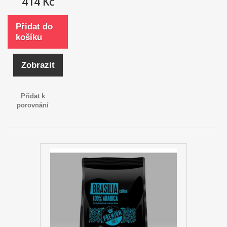
414 Kč
Přidat do
košíku
Zobrazit
Přidat k
porovnání