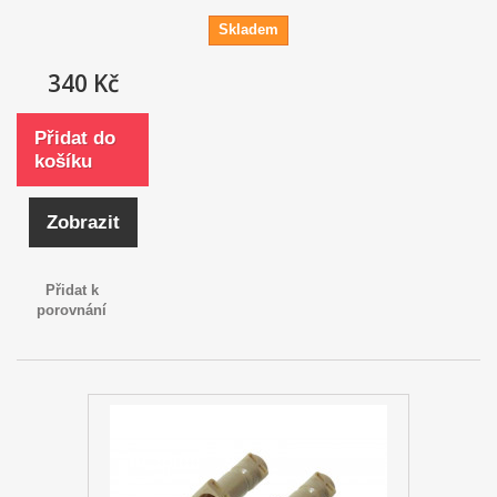
Skladem
340 Kč
Přidat do
košíku
Zobrazit
Přidat k
porovnání