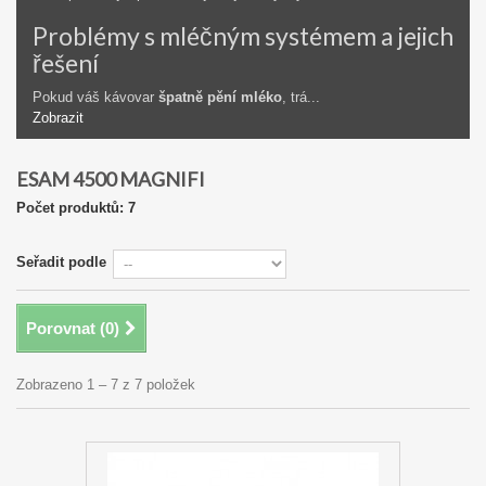
Problémy s mléčným systémem a jejich
řešení
Pokud váš kávovar
špatně pění mléko
, trá...
Zobrazit
ESAM 4500 MAGNIFI
Počet produktů: 7
Seřadit podle
Porovnat (
0
)
Zobrazeno 1 – 7 z 7 položek