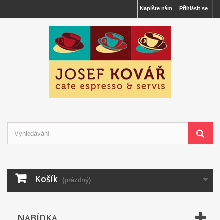
Napište nám
Přihlásit se
Košík
(prázdný)
NABÍDKA