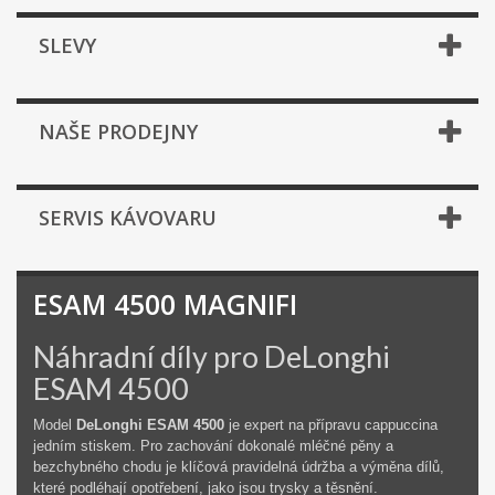
SLEVY
NAŠE PRODEJNY
SERVIS KÁVOVARU
ESAM 4500 MAGNIFI
Náhradní díly pro DeLonghi
ESAM 4500
Model
DeLonghi ESAM 4500
je expert na přípravu cappuccina
jedním stiskem. Pro zachování dokonalé mléčné pěny a
bezchybného chodu je klíčová pravidelná údržba a výměna dílů,
které podléhají opotřebení, jako jsou trysky a těsnění.