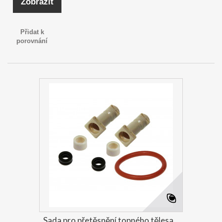
Zobrazit
Přidat k
porovnání
Sada pro přetěsnění topného tělesa...