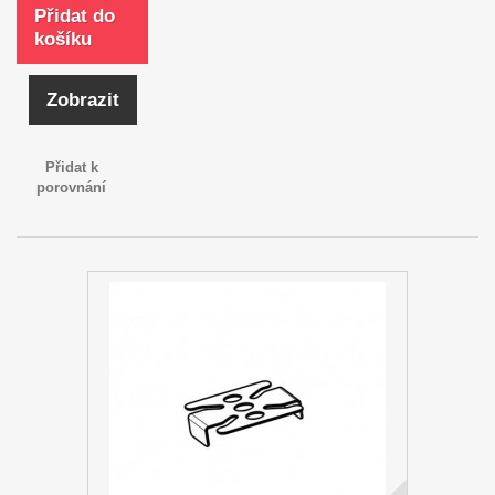
Přidat do
košíku
Zobrazit
Přidat k
porovnání