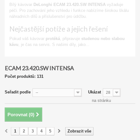
Bílý kávovar
DeLonghi ECAM 23.420.SW INTENSA
vyžaduje
péči. Pro zachování jeho vzhledu i funkce nabízíme širokou škálu
náhradních dílů a příslušenství pro údržbu.
Nejčastější potíže a jejich řešení
Pokud váš kávovar
protéká
, připravuje
studenou nebo slabou
kávu
, je čas na servis. S našimi díly, jako...
Zobrazit
ECAM 23.420.SW INTENSA
Počet produktů: 131
Seřadit podle
Ukázat
--
28
na stránku
Porovnat (
0
)
1
2
3
4
5
Zobrazit vše