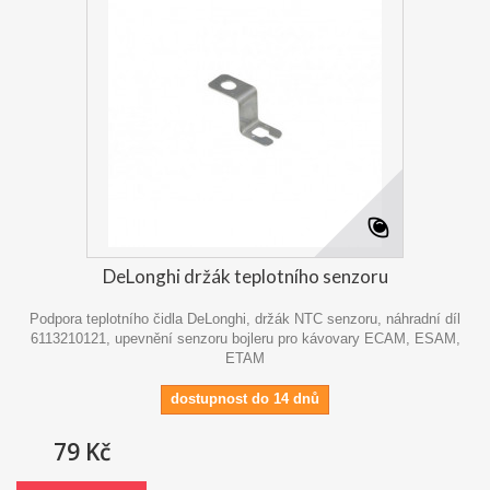
DeLonghi držák teplotního senzoru
Podpora teplotního čidla DeLonghi, držák NTC senzoru, náhradní díl
6113210121, upevnění senzoru bojleru pro kávovary ECAM, ESAM,
ETAM
dostupnost do 14 dnů
79 Kč