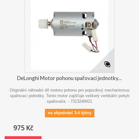
DeLonghi Motor pohonu spařovací jednotky...
Originální náhradní díl motoru pohonu pro pojezdový mechanismus
spařovací jednotky. Tento motor zajišťuje veškerý vertikální pohyb
spařovače. - 7313249421
na objednání 3-4 týdny
975 Kč