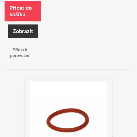
Přidat do
košíku
Zobrazit
Přidat k
porovnání