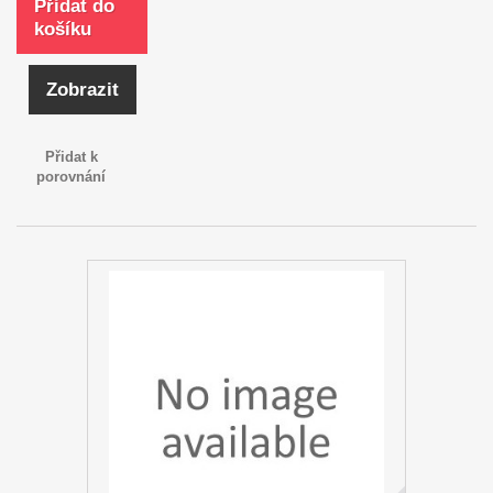
Přidat do
košíku
Zobrazit
Přidat k
porovnání