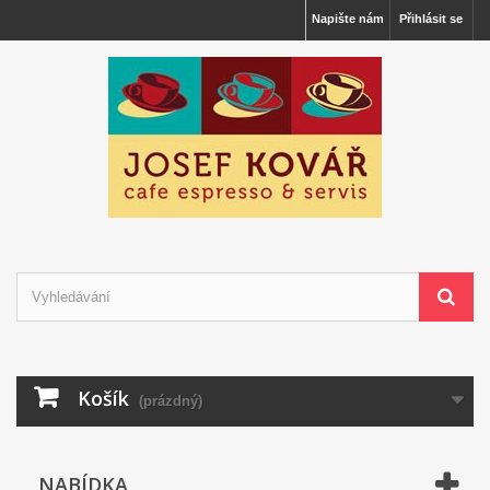
Napište nám
Přihlásit se
Košík
(prázdný)
NABÍDKA