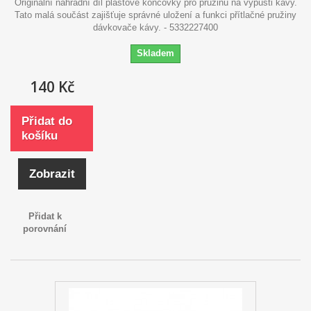
Originální náhradní díl plastové koncovky pro pružinu na výpusti kávy.
Tato malá součást zajišťuje správné uložení a funkci přítlačné pružiny
dávkovače kávy. - 5332227400
Skladem
140 Kč
Přidat do
košíku
Zobrazit
Přidat k
porovnání