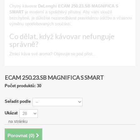
Chytrý kávovar
DeLonghi ECAM 250.23.SB MAGNIFICA S
SMART
je moderní a spolehlivý přístroj. Aby vám sloužil
bezchybně, je důležité nezanedbávat pravidelnou údržbu a včasnou
výměnu opotřebovaných součástí.
Co dělat, když kávovar nefunguje
správně?
Ztrácí káva své aroma? Objevuje se pod příst...
Zobrazit
ECAM 250.23.SB MAGNIFICA S SMART
Počet produktů: 30
Seřadit podle
Ukázat
na stránku
Porovnat (
0
)