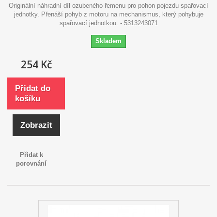
Originální náhradní díl ozubeného řemenu pro pohon pojezdu spařovací
jednotky. Přenáší pohyb z motoru na mechanismus, který pohybuje
spařovací jednotkou. - 5313243071
Skladem
254 Kč
Přidat do
košíku
Zobrazit
Přidat k
porovnání