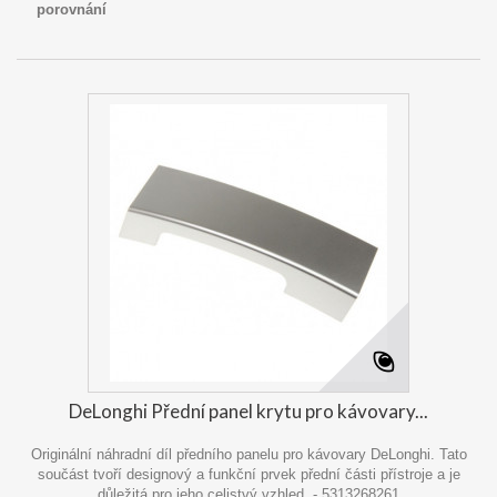
porovnání
DeLonghi Přední panel krytu pro kávovary...
Originální náhradní díl předního panelu pro kávovary DeLonghi. Tato
součást tvoří designový a funkční prvek přední části přístroje a je
důležitá pro jeho celistvý vzhled. - 5313268261