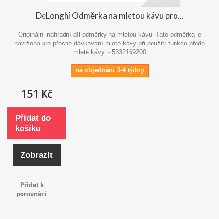
DeLonghi Odměrka na mletou kávu pro...
Originální náhradní díl odměrky na mletou kávu. Tato odměrka je
navržena pro přesné dávkování mleté kávy při použití funkce přede
mleté kávy. - 5332169200
na objednání 3-4 týdny
151 Kč
Přidat do
košíku
Zobrazit
Přidat k
porovnání