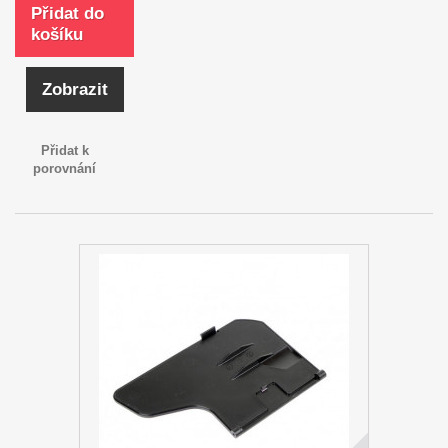
Přidat do
košíku
Zobrazit
Přidat k
porovnání