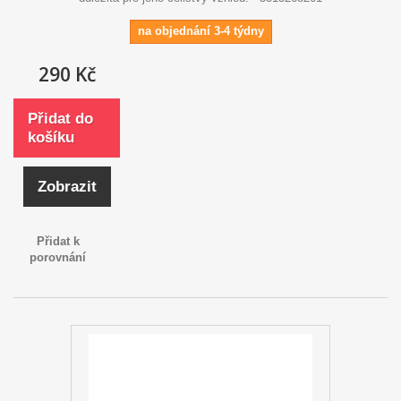
na objednání 3-4 týdny
290 Kč
Přidat do
košíku
Zobrazit
Přidat k
porovnání