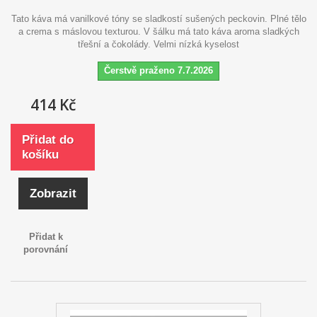
Tato káva má vanilkové tóny se sladkostí sušených peckovin. Plné tělo
a crema s máslovou texturou. V šálku má tato káva aroma sladkých
třešní a čokolády. Velmi nízká kyselost
Čerstvě praženo 7.7.2026
414 Kč
Přidat do
košíku
Zobrazit
Přidat k
porovnání