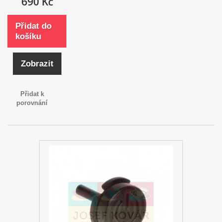
690 Kč
Přidat do
košíku
Zobrazit
Přidat k
porovnání