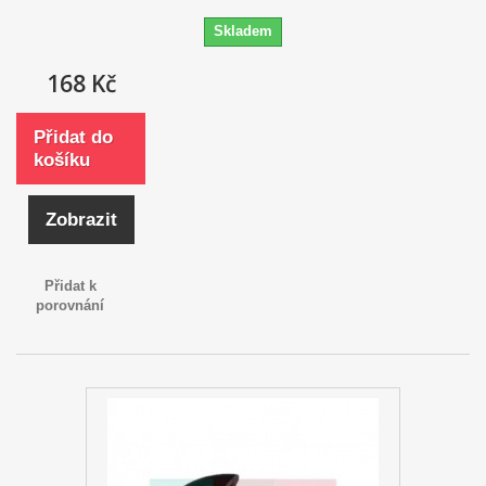
Skladem
168 Kč
Přidat do
košíku
Zobrazit
Přidat k
porovnání