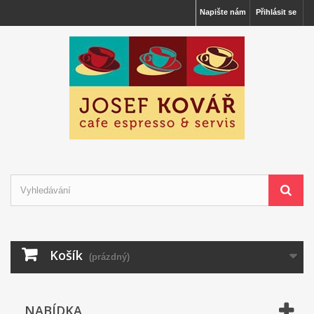
Napište nám
Přihlásit se
Košík
(prázdný)
NABÍDKA