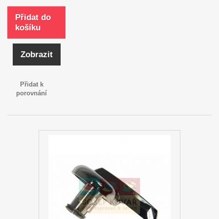
Přidat do
košíku
Zobrazit
Přidat k
porovnání