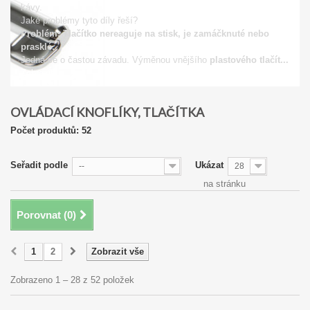
kávy.
Jaké problémy tyto díly řeší?
Problém: Tlačítko nereaguje na stisk, je zamáčknuté nebo
prasklé.
Jedná se o častou závadu. Výměnou vnějšího
plastového tlačít...
Zobrazit
OVLÁDACÍ KNOFLÍKY, TLAČÍTKA
Počet produktů: 52
Seřadit podle
Ukázat
--
28
na stránku
Porovnat (
0
)
1
2
Zobrazit vše
Zobrazeno 1 – 28 z 52 položek