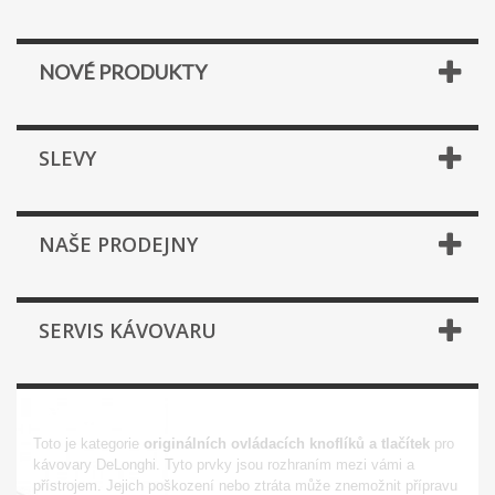
NOVÉ PRODUKTY
SLEVY
NAŠE PRODEJNY
SERVIS KÁVOVARU
OVLÁDACÍ KNOFLÍKY, TLAČÍTKA
Toto je kategorie
originálních ovládacích knoflíků a tlačítek
pro
kávovary DeLonghi. Tyto prvky jsou rozhraním mezi vámi a
přístrojem. Jejich poškození nebo ztráta může znemožnit přípravu