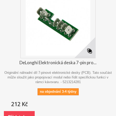
DeLonghi Elektronická deska 7-pin pro...
Originální náhradní díl 7-pinové elektronické desky (PCB). Tato součást
může sloužit jako propojovací modul nebo řídit specifickou funkci v
rámci kávovaru. - 5213214281
na objednání 3-4 týdny
212 Kč