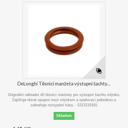
DeLonghi Těsnicí manžeta výstupní šachty...
Originální náhradní díl těsnicí manžety pro výstupní šachtu mlýnku.
Zajišťuje těsné spojení mezi mlýnkem a spařovací jednotkou a
zabraňuje rozsypání kávy. - 5313219181
Skladem