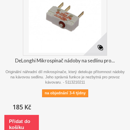
DeLonghi Mikrospínač nádoby na sedlinu pro...
Originální náhradní díl mikrospínače, který detekuje přítomnost nádoby
na kávovou sedlinu. Jeho správná funkce je nezbytná pro provoz
kávovaru. - 5113210211
na objednání 3-4 týdny
185 Kč
Přidat do
košíku