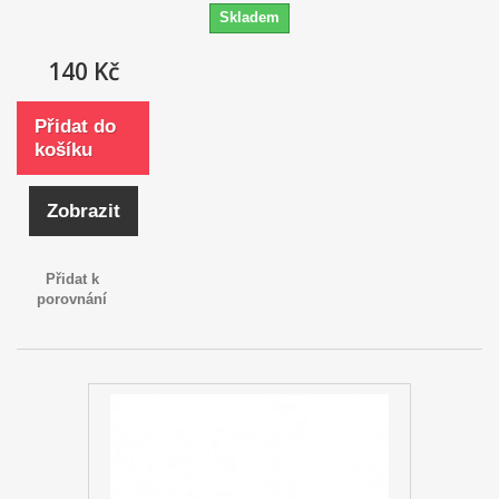
Skladem
140 Kč
Přidat do
košíku
Zobrazit
Přidat k
porovnání