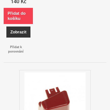
140 Kč
Přidat do
košíku
Zobrazit
Přidat k
porovnání