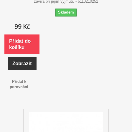
zavírá při jejím vyjmutí. - 6113210251
Skladem
99 Kč
Přidat do
košíku
Zobrazit
Přidat k
porovnání