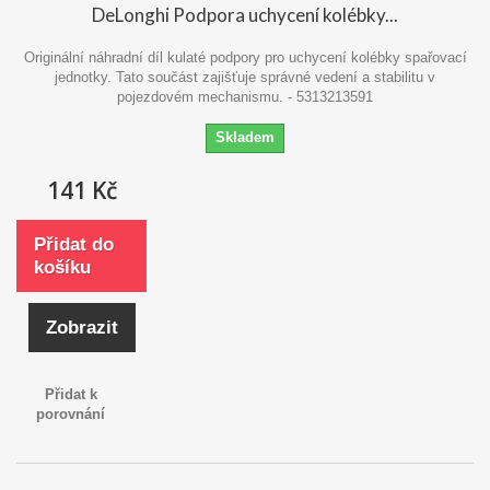
DeLonghi Podpora uchycení kolébky...
Originální náhradní díl kulaté podpory pro uchycení kolébky spařovací
jednotky. Tato součást zajišťuje správné vedení a stabilitu v
pojezdovém mechanismu. - 5313213591
Skladem
141 Kč
Přidat do
košíku
Zobrazit
Přidat k
porovnání