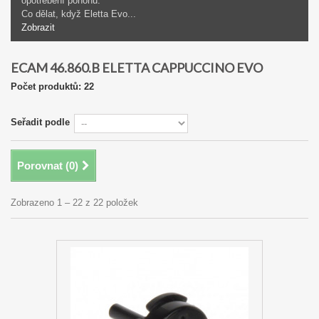
opotřebení pohonu.
Co dělat, když Eletta Evo...
Zobrazit
ECAM 46.860.B ELETTA CAPPUCCINO EVO
Počet produktů: 22
Seřadit podle
Porovnat (
0
)
Zobrazeno 1 – 22 z 22 položek