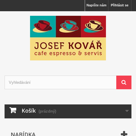
Napište nám
Přihlásit se
Košík
(prázdný)
NABÍDKA