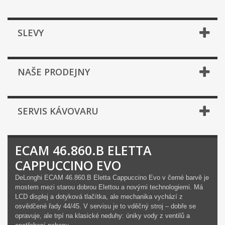
SLEVY
NAŠE PRODEJNY
SERVIS KÁVOVARU
ECAM 46.860.B ELETTA
CAPPUCCINO EVO
DeLonghi ECAM 46.860.B Eletta Cappuccino Evo v černé barvě je
mostem mezi starou dobrou Elettou a novými technologiemi. Má
LCD displej a dotyková tlačítka, ale mechanika vychází z
osvědčené řady 44/45. V servisu je to vděčný stroj – dobře se
opravuje, ale trpí na klasické neduhy: úniky vody z ventilů a