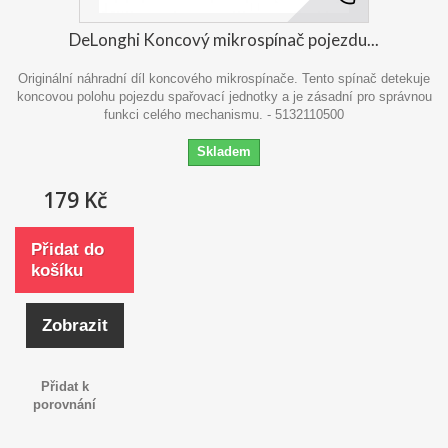
DeLonghi Koncový mikrospínač pojezdu...
Originální náhradní díl koncového mikrospínače. Tento spínač detekuje
koncovou polohu pojezdu spařovací jednotky a je zásadní pro správnou
funkci celého mechanismu. - 5132110500
Skladem
179 Kč
Přidat do
košíku
Zobrazit
Přidat k
porovnání