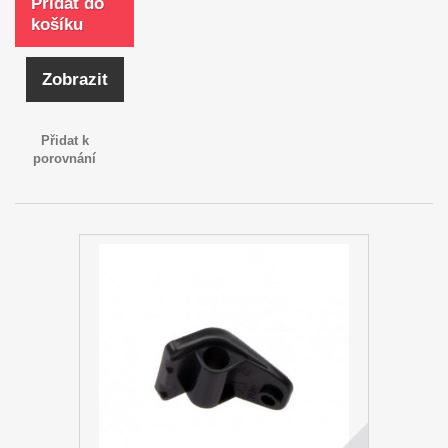
Přidat do
košíku
Zobrazit
Přidat k
porovnání