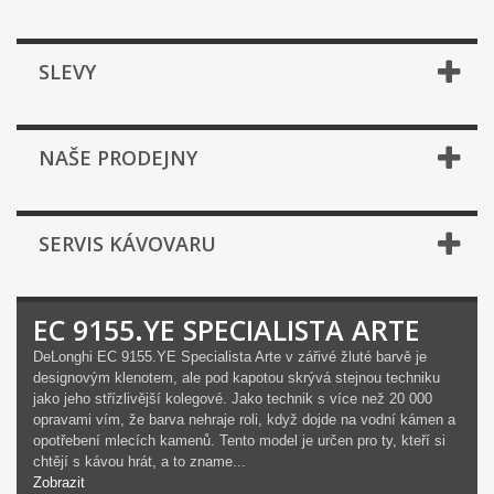
SLEVY
NAŠE PRODEJNY
SERVIS KÁVOVARU
EC 9155.YE SPECIALISTA ARTE
DeLonghi EC 9155.YE Specialista Arte v zářivé žluté barvě je
designovým klenotem, ale pod kapotou skrývá stejnou techniku
jako jeho střízlivější kolegové. Jako technik s více než 20 000
opravami vím, že barva nehraje roli, když dojde na vodní kámen a
opotřebení mlecích kamenů. Tento model je určen pro ty, kteří si
chtějí s kávou hrát, a to zname...
Zobrazit