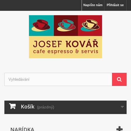
Napište nám
Přihlásit se
Košík
(prázdný)
NABÍDKA