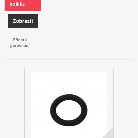
košíku
Zobrazit
Přidat k
porovnání