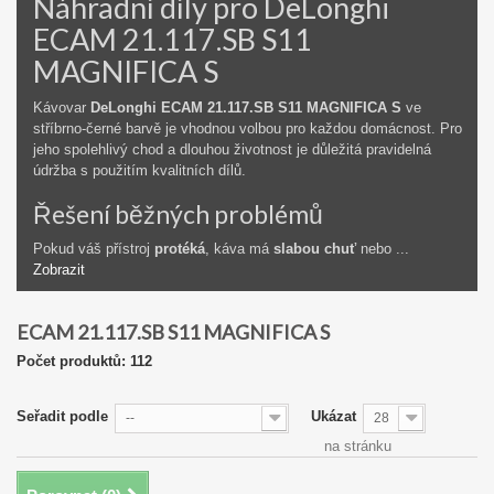
Náhradní díly pro DeLonghi
ECAM 21.117.SB S11
MAGNIFICA S
Kávovar
DeLonghi ECAM 21.117.SB S11 MAGNIFICA S
ve
stříbrno-černé barvě je vhodnou volbou pro každou domácnost. Pro
jeho spolehlivý chod a dlouhou životnost je důležitá pravidelná
údržba s použitím kvalitních dílů.
Řešení běžných problémů
Pokud váš přístroj
protéká
, káva má
slabou chuť
nebo ...
Zobrazit
ECAM 21.117.SB S11 MAGNIFICA S
Počet produktů: 112
Seřadit podle
Ukázat
--
28
na stránku