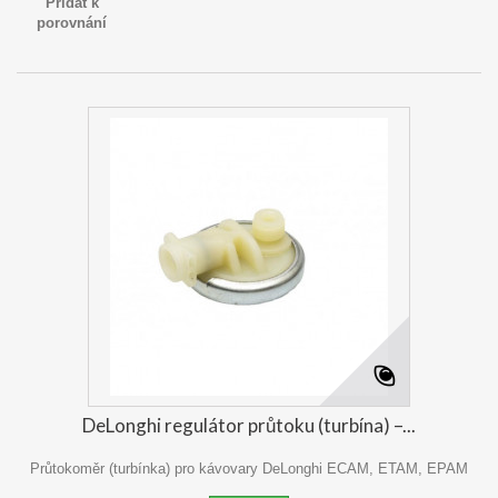
Přidat k
porovnání
DeLonghi regulátor průtoku (turbína) –...
Průtokoměr (turbínka) pro kávovary DeLonghi ECAM, ETAM, EPAM