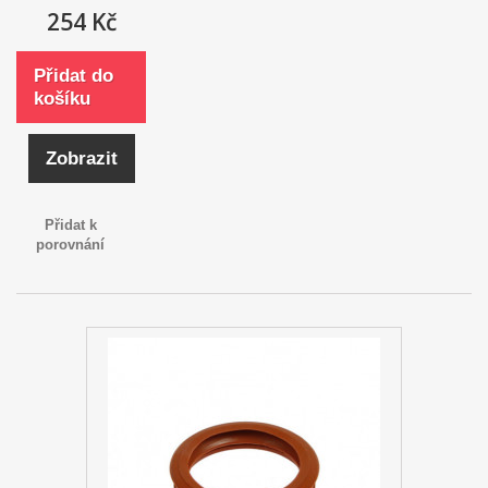
254 Kč
Přidat do
košíku
Zobrazit
Přidat k
porovnání