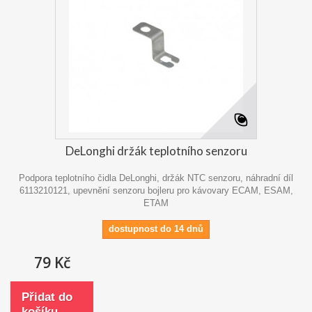
DeLonghi držák teplotního senzoru
Podpora teplotního čidla DeLonghi, držák NTC senzoru, náhradní díl
6113210121, upevnění senzoru bojleru pro kávovary ECAM, ESAM,
ETAM
dostupnost do 14 dnů
79 Kč
Přidat do
košíku