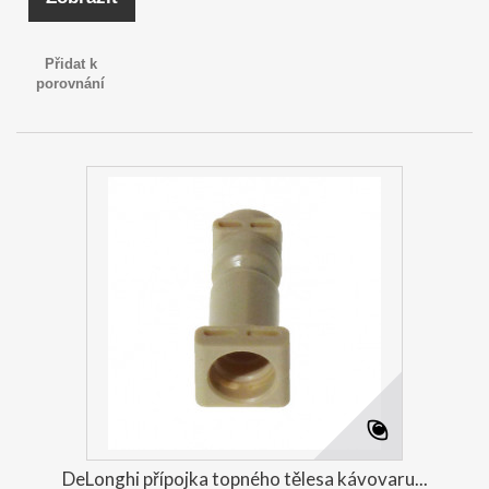
Přidat k
porovnání
DeLonghi přípojka topného tělesa kávovaru...