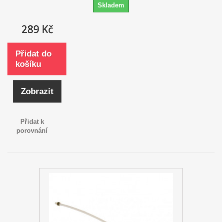
Skladem
289 Kč
Přidat do
košíku
Zobrazit
Přidat k
porovnání