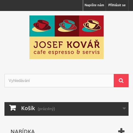
Napište nám
Přihlásit se
Košík
(prázdný)
NABÍDKA