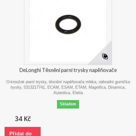
DeLonghi Těsnění parní trysky napěňovače
O-kroužek parní trysky, těsnění napěňovače mléka, náhradní gumička
trysky, 5313217741, ECAM, ESAM, ETAM, Magnifica, Dinamica,
Autentica, Eletta
Skladem
34 Kč
Přidat do