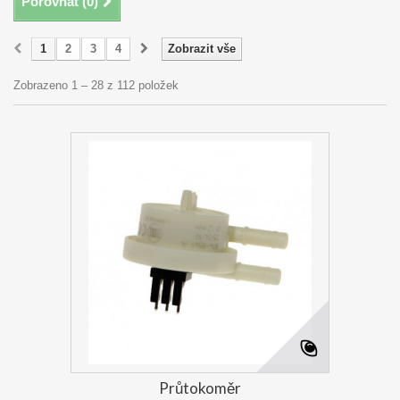
Porovnat (
0
)
1
2
3
4
Zobrazit vše
Zobrazeno 1 – 28 z 112 položek
Průtokoměr