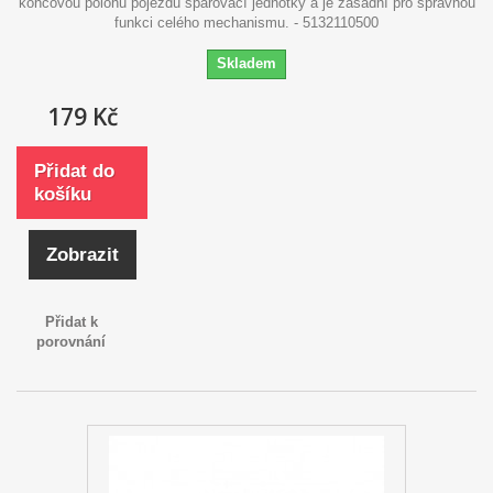
koncovou polohu pojezdu spařovací jednotky a je zásadní pro správnou
funkci celého mechanismu. - 5132110500
Skladem
179 Kč
Přidat do
košíku
Zobrazit
Přidat k
porovnání