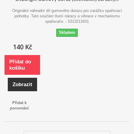
Originální náhradní díl gumového dorazu pro zarážku spařovací
jednotky. Tato součást tlumí nárazy a vibrace v mechanismu
spařovače. - 5313213431
Skladem
140 Kč
Přidat do
košíku
Zobrazit
Přidat k
porovnání