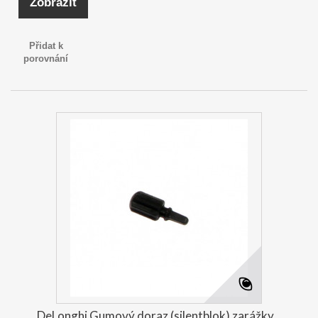
Zobrazit
Přidat k
porovnání
DeLonghi Gumový doraz (silentblok) zarážky...