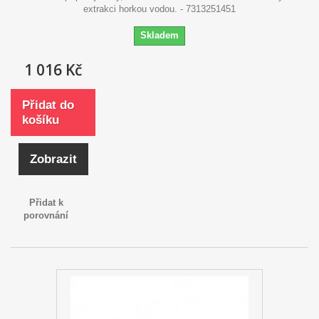
extrakci horkou vodou. - 7313251451
Skladem
1 016 Kč
Přidat do
košíku
Zobrazit
Přidat k
porovnání