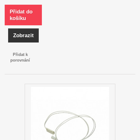
Přidat do
košíku
Zobrazit
Přidat k
porovnání