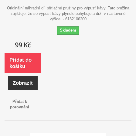
Originální náhradní díl přítlačné pružiny pro výpusť kávy. Tato pružina
zajišťuje, že se výpusť kávy plynule pohybuje a drží v nastavené
výšce. - 6132106200
Skladem
99 Kč
Přidat do
košíku
Zobrazit
Přidat k
porovnání