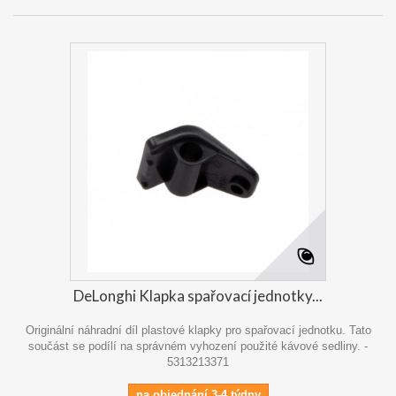
DeLonghi Klapka spařovací jednotky...
Originální náhradní díl plastové klapky pro spařovací jednotku. Tato
součást se podílí na správném vyhození použité kávové sedliny. -
5313213371
na objednání 3-4 týdny