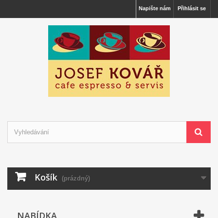
Napište nám
Přihlásit se
Košík
(prázdný)
NABÍDKA