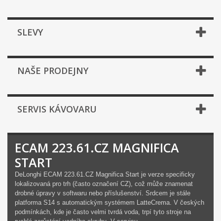
SLEVY
NAŠE PRODEJNY
SERVIS KÁVOVARU
ECAM 223.61.CZ MAGNIFICA
START
DeLonghi ECAM 223.61.CZ Magnifica Start je verze specificky
lokalizovaná pro trh (často označení CZ), což může znamenat
drobné úpravy v softwaru nebo příslušenství. Srdcem je stále
platforma S14 s automatickým systémem LatteCrema. V českých
podmínkách, kde je často velmi tvrdá voda, trpí tyto stroje na