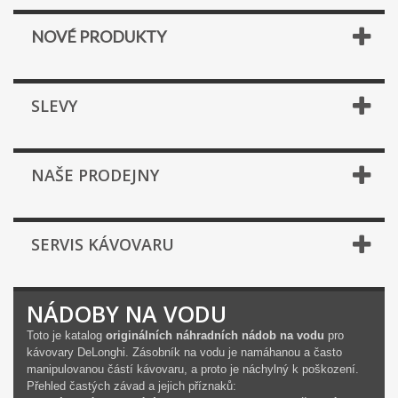
NOVÉ PRODUKTY
SLEVY
NAŠE PRODEJNY
SERVIS KÁVOVARU
NÁDOBY NA VODU
Toto je katalog
originálních náhradních nádob na vodu
pro
kávovary DeLonghi. Zásobník na vodu je namáhanou a často
manipulovanou částí kávovaru, a proto je náchylný k poškození.
Přehled častých závad a jejich příznaků: