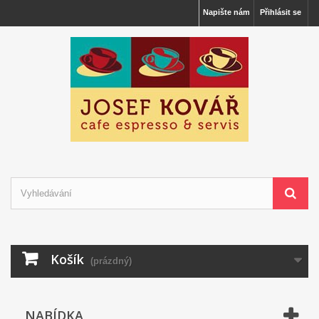
Napište nám
Přihlásit se
Košík
(prázdný)
NABÍDKA