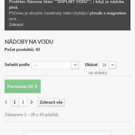
Problém: Kávovar hlásí ""DOPLNIT VODU"", i když je nádoba
plná.
Příčinou je obvykle zaseknutý nebo chybějící
plovák s magnetem
uvni...
Zobrazit
NÁDOBY NA VODU
Počet produktů: 43
Seřadit podle
Ukázat
--
28
na stránku
Porovnat (
0
)
1
2
Zobrazit vše
Zobrazeno 1 – 28 z 43 položek