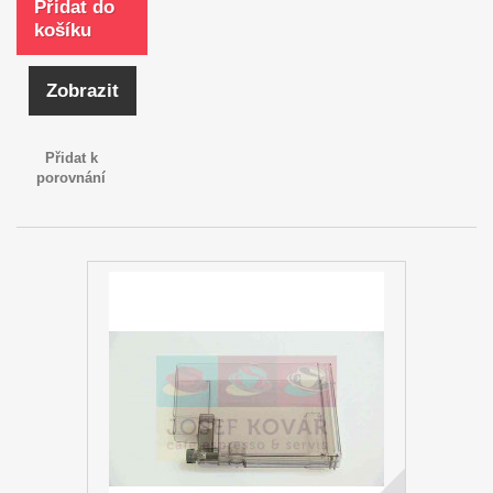
Přidat do
košíku
Zobrazit
Přidat k
porovnání