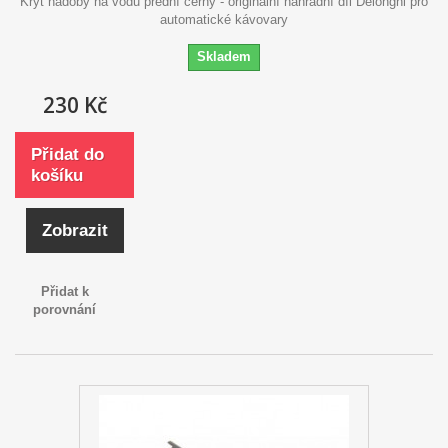
Kryt nádoby na vodu přední černý - originální náhradní díl Delonghi pro
automatické kávovary
Skladem
230 Kč
Přidat do
košíku
Zobrazit
Přidat k
porovnání