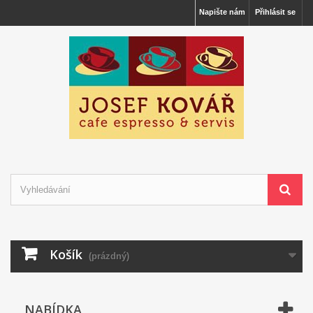
Napište nám
Přihlásit se
Košík
(prázdný)
NABÍDKA