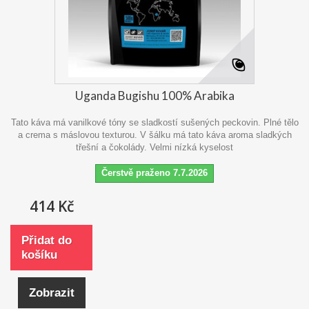
Uganda Bugishu 100% Arabika
Tato káva má vanilkové tóny se sladkostí sušených peckovin. Plné tělo
a crema s máslovou texturou. V šálku má tato káva aroma sladkých
třešní a čokolády. Velmi nízká kyselost
Čerstvě praženo 7.7.2026
414 Kč
Přidat do
košíku
Zobrazit