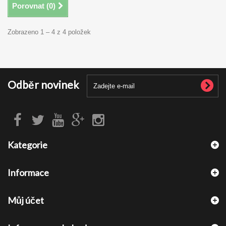
Porovnat (
0
)
Zobrazeno 1 – 4 z 4 položek
Odběr novinek
Kategorie
Informace
Můj účet