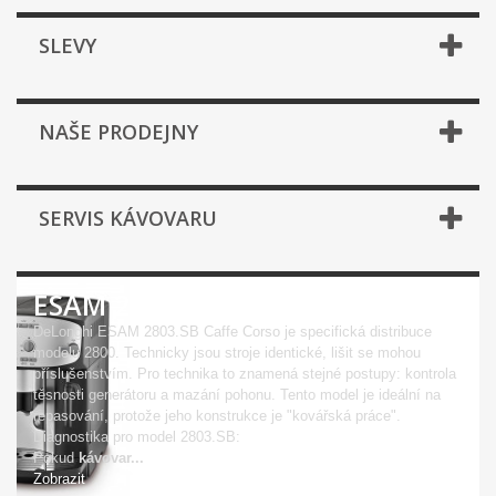
SLEVY
NAŠE PRODEJNY
SERVIS KÁVOVARU
ESAM 2803.SB CAFFE CORSO
DeLonghi ESAM 2803.SB Caffe Corso je specifická distribuce
modelu 2800. Technicky jsou stroje identické, lišit se mohou
příslušenstvím. Pro technika to znamená stejné postupy: kontrola
těsnosti generátoru a mazání pohonu. Tento model je ideální na
repasování, protože jeho konstrukce je "kovářská práce".
Diagnostika pro model 2803.SB:
Pokud
kávovar...
Zobrazit