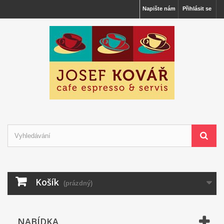
Napište nám
Přihlásit se
Košík
(prázdný)
NABÍDKA