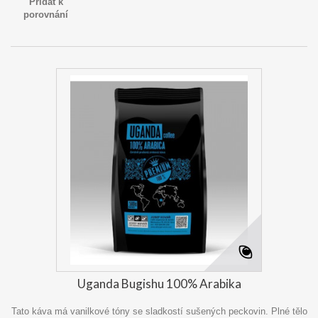
Přidat k
porovnání
Uganda Bugishu 100% Arabika
Tato káva má vanilkové tóny se sladkostí sušených peckovin. Plné tělo