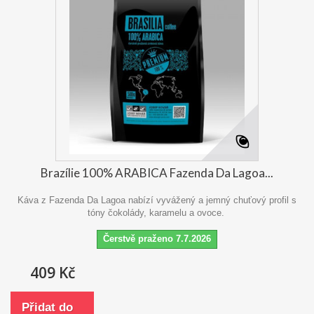
Brazílie 100% ARABICA Fazenda Da Lagoa...
Káva z Fazenda Da Lagoa nabízí vyvážený a jemný chuťový profil s
tóny čokolády, karamelu a ovoce.
Čerstvě praženo 7.7.2026
409 Kč
Přidat do