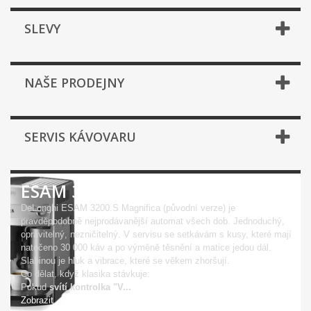
SLEVY
NAŠE PRODEJNY
SERVIS KÁVOVARU
ESAM 3200.S MAGNIFICA
DeLonghi ESAM 3200.S Magnifica (původní verze) je
pravděpodobně nejprodávanější automat všech dob. Jednoduchý,
opravitelný, nezničitelný. V servisu se setkávám s kusy, které mají
natočeno 30 000 káv a po výměně těsnění a matice jedou dál.
Slabinou je hluk a vibrace, které se věkem zhoršují.
Co dělat, když klasika stávkuje:
Pokud
svítí kontrolka "V...
Zobrazit