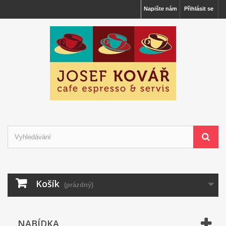
Napište nám
Přihlásit se
Košík
(prázdný)
NABÍDKA