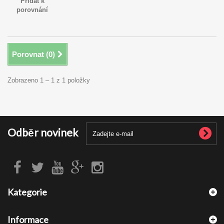
Přidat k
porovnání
Porovnat (
0
)
Zobrazeno 1 – 1 z 1 položky
Odběr novinek
Kategorie
Informace