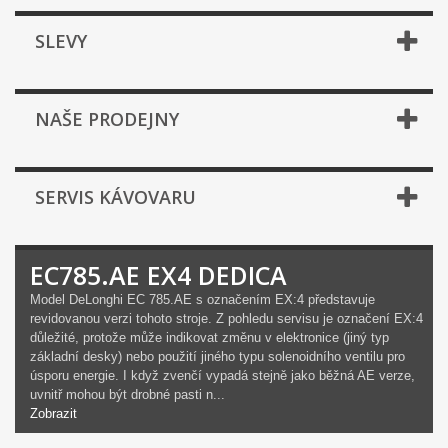
SLEVY
NAŠE PRODEJNY
SERVIS KÁVOVARU
EC785.AE EX4 DEDICA
Model DeLonghi EC 785.AE s označením EX:4 představuje
revidovanou verzi tohoto stroje. Z pohledu servisu je označení EX:4
důležité, protože může indikovat změnu v elektronice (jiný typ
základní desky) nebo použití jiného typu solenoidního ventilu pro
úsporu energie. I když zvenčí vypadá stejně jako běžná AE verze,
uvnitř mohou být drobné pasti n...
Zobrazit