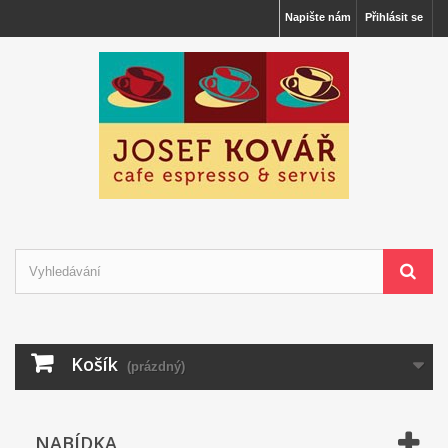
Napište nám
Přihlásit se
Košík
(prázdný)
NABÍDKA