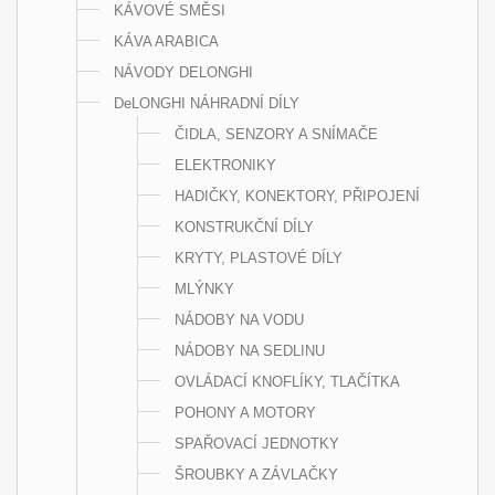
KÁVOVÉ SMĚSI
KÁVA ARABICA
NÁVODY DELONGHI
DeLONGHI NÁHRADNÍ DÍLY
ČIDLA, SENZORY A SNÍMAČE
ELEKTRONIKY
HADIČKY, KONEKTORY, PŘIPOJENÍ
KONSTRUKČNÍ DÍLY
KRYTY, PLASTOVÉ DÍLY
MLÝNKY
NÁDOBY NA VODU
NÁDOBY NA SEDLINU
OVLÁDACÍ KNOFLÍKY, TLAČÍTKA
POHONY A MOTORY
SPAŘOVACÍ JEDNOTKY
ŠROUBKY A ZÁVLAČKY