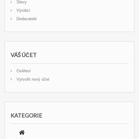
Slevy
Výrobci
Dodavatelé
VÁŠ ÚČET
Ověření
Vytvořit nový účet
KATEGORIE