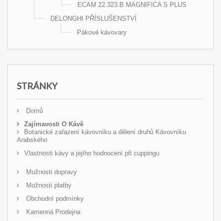
ECAM 22.323.B MAGNIFICA S PLUS
DELONGHI PŘÍSLUŠENSTVÍ
Pákové kávovary
STRÁNKY
Domů
Zajímavosti O Kávě
Botanické zařazení kávovníku a dělení druhů Kávovníku
Arabského
Vlastnosti kávy a jejího hodnocení při cuppingu
Možnosti dopravy
Možnosti platby
Obchodní podmínky
Kamenná Prodejna