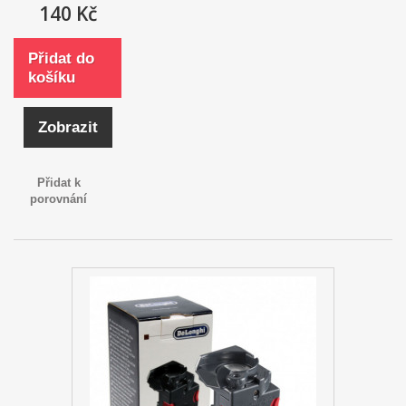
140 Kč
Přidat do
košíku
Zobrazit
Přidat k
porovnání