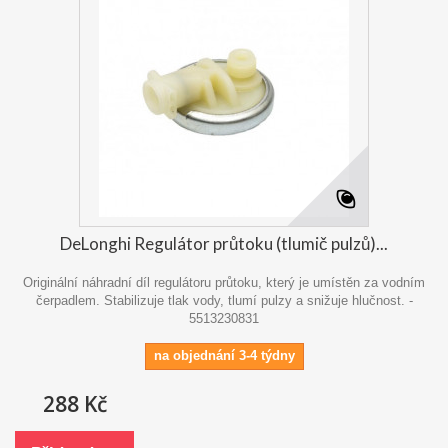
DeLonghi Regulátor průtoku (tlumič pulzů)...
Originální náhradní díl regulátoru průtoku, který je umístěn za vodním
čerpadlem. Stabilizuje tlak vody, tlumí pulzy a snižuje hlučnost. -
5513230831
na objednání 3-4 týdny
288 Kč