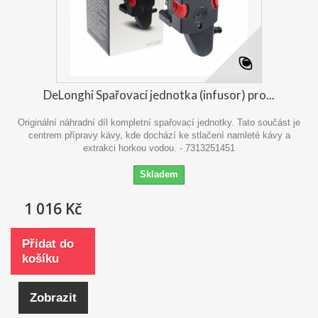
DeLonghi Spařovací jednotka (infusor) pro...
Originální náhradní díl kompletní spařovací jednotky. Tato součást je
centrem přípravy kávy, kde dochází ke stlačení namleté kávy a
extrakci horkou vodou. - 7313251451
Skladem
1 016 Kč
Přidat do
košíku
Zobrazit