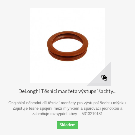
DeLonghi Těsnicí manžeta výstupní šachty...
Originální náhradní díl těsnicí manžety pro výstupní šachtu mlýnku.
Zajišťuje těsné spojení mezi mlýnkem a spařovací jednotkou a
zabraňuje rozsypání kávy. - 5313219181
Skladem