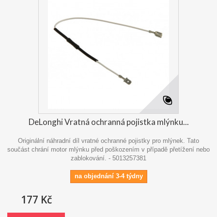
DeLonghi Vratná ochranná pojistka mlýnku...
Originální náhradní díl vratné ochranné pojistky pro mlýnek. Tato
součást chrání motor mlýnku před poškozením v případě přetížení nebo
zablokování. - 5013257381
na objednání 3-4 týdny
177 Kč