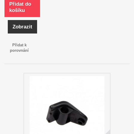
Přidat do
košíku
Zobrazit
Přidat k
porovnání