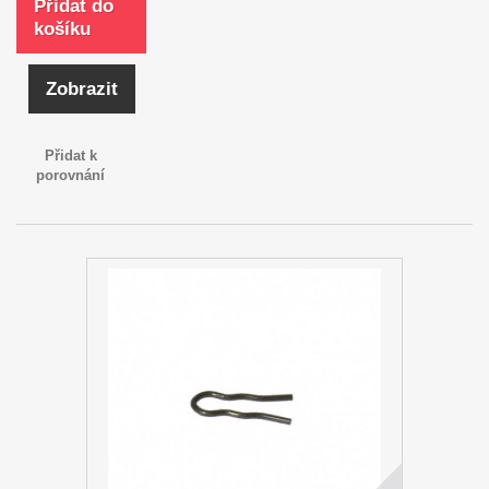
Přidat do
košíku
Zobrazit
Přidat k
porovnání