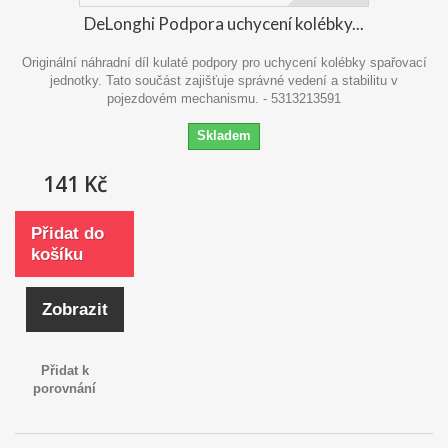
DeLonghi Podpora uchycení kolébky...
Originální náhradní díl kulaté podpory pro uchycení kolébky spařovací
jednotky. Tato součást zajišťuje správné vedení a stabilitu v
pojezdovém mechanismu. - 5313213591
Skladem
141 Kč
Přidat do
košíku
Zobrazit
Přidat k
porovnání