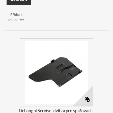
Přidat k
porovnání
DeLonghi Servisní dvířka pro spařovací...