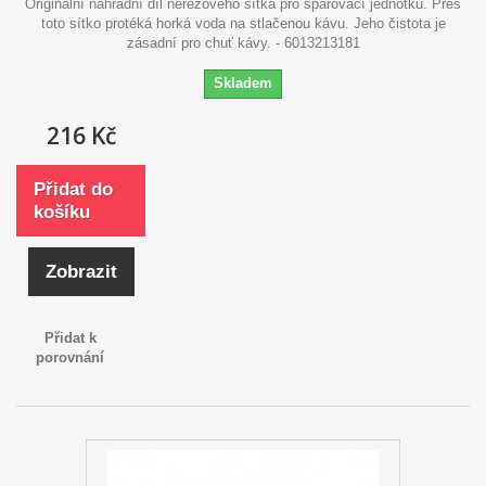
Originální náhradní díl nerezového sítka pro spařovací jednotku. Přes
toto sítko protéká horká voda na stlačenou kávu. Jeho čistota je
zásadní pro chuť kávy. - 6013213181
Skladem
216 Kč
Přidat do
košíku
Zobrazit
Přidat k
porovnání