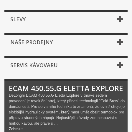
SLEVY
NAŠE PRODEJNY
SERVIS KÁVOVARU
ECAM 450.55.G ELETTA EXPLORE
DeLonghi ECAM 450.55.G Eletta Explore v tmavě šedém
provedení je revoluční stroj, který přinesl technologii "Cold Brew" do
domácností. Pro servisního technika to znamená, že uvnitř stroje je
složitější hydraulický systém, který musí umět obejít termoblok pro
přípravu studených nápojů. Nejčastější závady zde nesouvisí s
horkou kávou, ale právě s ...
Zobrazit