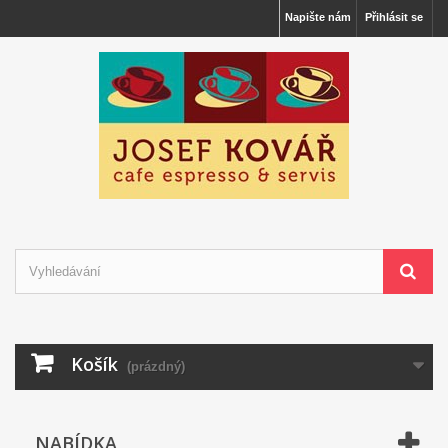
Napište nám
Přihlásit se
Košík
(prázdný)
NABÍDKA