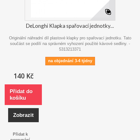
DeLonghi Klapka spařovací jednotky...
Originální náhradní díl plastové klapky pro spařovací jednotku. Tato
součást se podílí na správném vyhození použité kávové sedliny. -
5313213371
na objednání 3-4 týdny
140 Kč
Přidat do
košíku
Zobrazit
Přidat k
porovnání