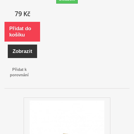
79 Kč
Přidat do
košíku
Zobrazit
Přidat k
porovnání