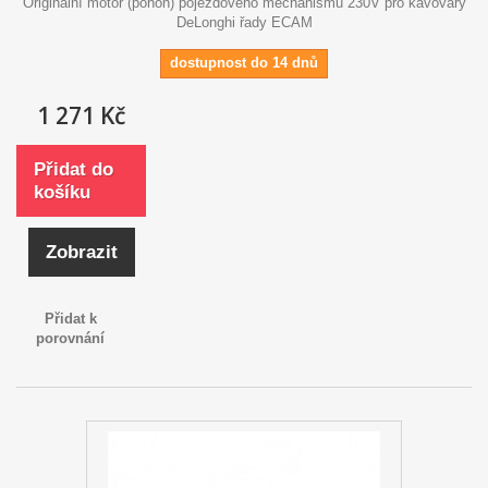
Originální motor (pohon) pojezdového mechanismu 230V pro kávovary
DeLonghi řady ECAM
dostupnost do 14 dnů
1 271 Kč
Přidat do
košíku
Zobrazit
Přidat k
porovnání