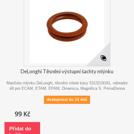
DeLonghi Těsnění výstupní šachty mlýnku
Manžeta mlýnku DeLonghi, těsnění mleté kávy 5313219181, náhradní
díl pro ECAM, ETAM, EPAM, Dinamica, Magnifica S, PrimaDonna
dostupnost do 14 dnů
99 Kč
Přidat do