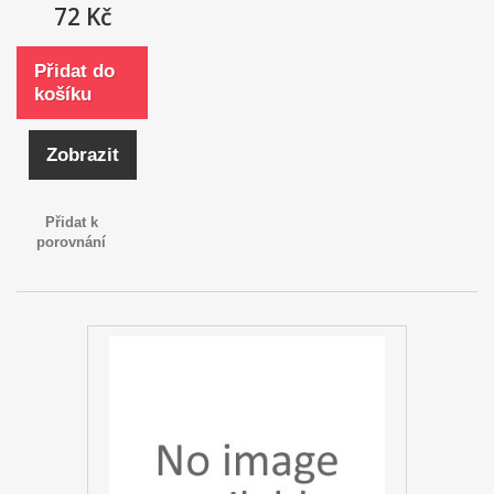
72 Kč
Přidat do
košíku
Zobrazit
Přidat k
porovnání