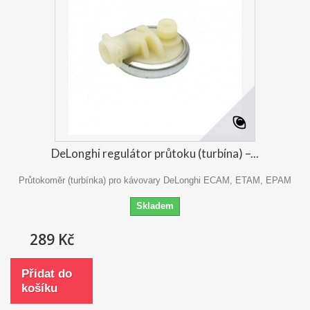
DeLonghi regulátor průtoku (turbína) –...
Průtokoměr (turbínka) pro kávovary DeLonghi ECAM, ETAM, EPAM
Skladem
289 Kč
Přidat do
košíku