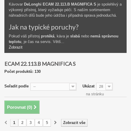
Kávovar
DeLonghi ECAM 22.113.B MAGNIFICA S
je spolehlivý a
výkonný přístroj, který vyžaduje péči. S naším sortimentem
náhradních dílů bude jeho údržba i případná oprava jednoduchá.
Jak na typické poruchy?
Pokud váš přístroj
protéká
, káva je
slabá
nebo
nemá správnou
teplotu
, je čas na servis. Větš...
Zobrazit
ECAM 22.113.B MAGNIFICA S
Počet produktů: 130
Seřadit podle
Ukázat
--
28
na stránku
Porovnat (
0
)
1
2
3
4
5
Zobrazit vše