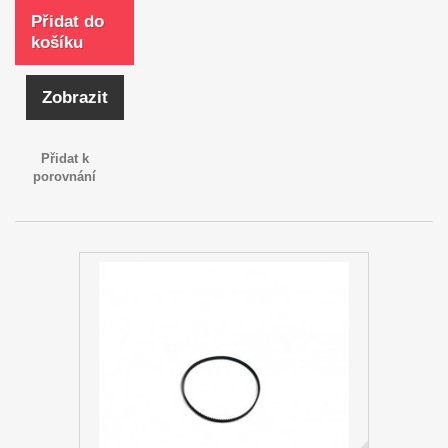
Přidat do
košíku
Zobrazit
Přidat k
porovnání