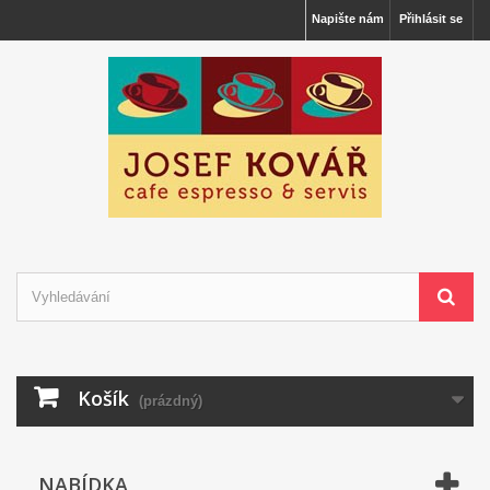
Napište nám
Přihlásit se
Košík
(prázdný)
NABÍDKA