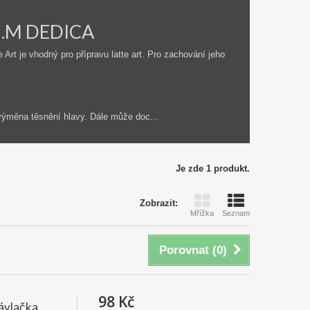
85.M DEDICA
 Art je vhodný pro přípravu latte art. Pro zachování jeho
 výměna těsnění hlavy. Dále může doc...
Je zde 1 produkt.
Zobrazit:
Mřížka
Seznam
Porovnat (
0
)
98 Kč
závlačka