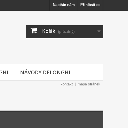
Napište nám
Přihlásit se
Košík
(prázdný)
GHI
NÁVODY DELONGHI
kontakt
mapa stránek