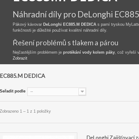
Náhradní díly pro DeLonghi EC8
Pákový kávovar
DeLonghi EC885.M DEDICA
s parní tryskou MyLatte
funkčnosti je důležité používat kvalitní náhradní díly.
Řešení problémů s tlakem a párou
Nejčastějším problémem je
protékání vody kolem páky
, což vyřeší
Zobrazit
EC885.M DEDICA
Seřadit podle
--
Zobrazeno 1 – 1 z 1 položky
DeLonghi Zajišťovací 