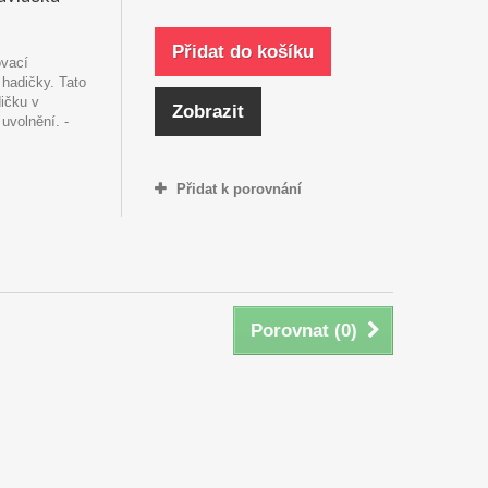
Přidat do košíku
ovací
 hadičky. Tato
ičku v
Zobrazit
uvolnění. -
Přidat k porovnání
Porovnat (
0
)